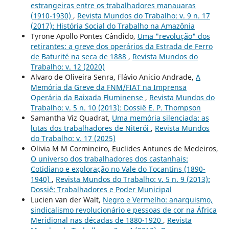
estrangeiras entre os trabalhadores manauaras
(1910-1930)
,
Revista Mundos do Trabalho: v. 9 n. 17
(2017): História Social do Trabalho na Amazônia
Tyrone Apollo Pontes Cândido,
Uma "revolução" dos
retirantes: a greve dos operários da Estrada de Ferro
de Baturité na seca de 1888
,
Revista Mundos do
Trabalho: v. 12 (2020)
Alvaro de Oliveira Senra, Flávio Anicio Andrade,
A
Memória da Greve da FNM/FIAT na Imprensa
Operária da Baixada Fluminense
,
Revista Mundos do
Trabalho: v. 5 n. 10 (2013): Dossiê E. P. Thompson
Samantha Viz Quadrat,
Uma memória silenciada: as
lutas dos trabalhadores de Niterói
,
Revista Mundos
do Trabalho: v. 17 (2025)
Olivia M M Cormineiro, Euclides Antunes de Medeiros,
O universo dos trabalhadores dos castanhais:
Cotidiano e exploração no Vale do Tocantins (1890-
1940)
,
Revista Mundos do Trabalho: v. 5 n. 9 (2013):
Dossiê: Trabalhadores e Poder Municipal
Lucien van der Walt,
Negro e Vermelho: anarquismo,
sindicalismo revolucionário e pessoas de cor na África
Meridional nas décadas de 1880-1920
,
Revista