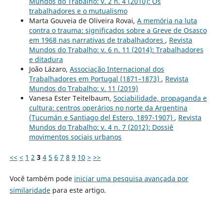
Mundos do Trabalho: v. 2 n. 4 (2010): Os
trabalhadores e o mutualismo
Marta Gouveia de Oliveira Rovai,
A memória na luta
contra o trauma: significados sobre a Greve de Osasco
em 1968 nas narrativas de trabalhadores
,
Revista
Mundos do Trabalho: v. 6 n. 11 (2014): Trabalhadores
e ditadura
João Lázaro,
Associação Internacional dos
Trabalhadores em Portugal (1871–1873)
,
Revista
Mundos do Trabalho: v. 11 (2019)
Vanesa Ester Teitelbaum,
Sociabilidade, propaganda e
cultura: centros operários no norte da Argentina
(Tucumán e Santiago del Estero, 1897-1907)
,
Revista
Mundos do Trabalho: v. 4 n. 7 (2012): Dossiê
movimentos sociais urbanos
<<
<
1
2
3
4
5
6
7
8
9
10
>
>>
Você também pode
iniciar uma pesquisa avançada por
similaridade
para este artigo.