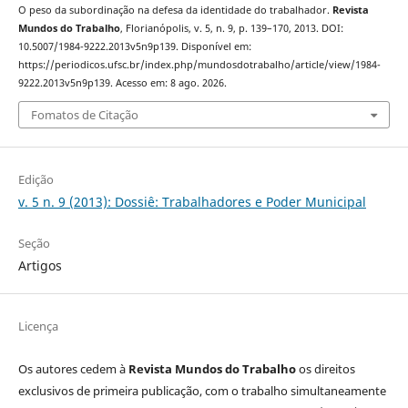
O peso da subordinação na defesa da identidade do trabalhador.
Revista
Mundos do Trabalho
, Florianópolis, v. 5, n. 9, p. 139–170, 2013. DOI:
10.5007/1984-9222.2013v5n9p139. Disponível em:
https://periodicos.ufsc.br/index.php/mundosdotrabalho/article/view/1984-
9222.2013v5n9p139. Acesso em: 8 ago. 2026.
Fomatos de Citação
Edição
v. 5 n. 9 (2013): Dossiê: Trabalhadores e Poder Municipal
Seção
Artigos
Licença
Os autores cedem à
Revista Mundos do Trabalho
os direitos
exclusivos de primeira publicação, com o trabalho simultaneamente