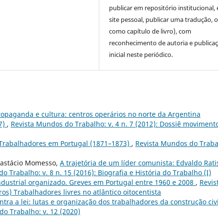
publicar em repositório institucional,
site pessoal, publicar uma tradução, 
como capítulo de livro), com
reconhecimento de autoria e publica
inicial neste periódico.
ropaganda e cultura: centros operários no norte da Argentina
7)
,
Revista Mundos do Trabalho: v. 4 n. 7 (2012): Dossiê moviment
 Trabalhadores em Portugal (1871–1873)
,
Revista Mundos do Traba
Anastácio Momesso,
A trajetória de um líder comunista: Edvaldo Rati
 Trabalho: v. 8 n. 15 (2016): Biografia e História do Trabalho (I)
industrial organizado. Greves em Portugal entre 1960 e 2008
,
Revis
os) Trabalhadores livres no atlântico oitocentista
ontra a lei: lutas e organização dos trabalhadores da construção civi
o Trabalho: v. 12 (2020)