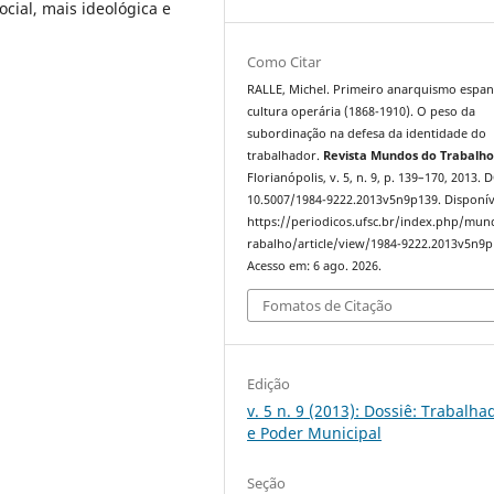
ocial, mais ideológica e
Como Citar
RALLE, Michel. Primeiro anarquismo espan
cultura operária (1868-1910). O peso da
subordinação na defesa da identidade do
trabalhador.
Revista Mundos do Trabalh
Florianópolis, v. 5, n. 9, p. 139–170, 2013. 
10.5007/1984-9222.2013v5n9p139. Disponív
https://periodicos.ufsc.br/index.php/mu
rabalho/article/view/1984-9222.2013v5n9p
Acesso em: 6 ago. 2026.
Fomatos de Citação
Edição
v. 5 n. 9 (2013): Dossiê: Trabalha
e Poder Municipal
Seção