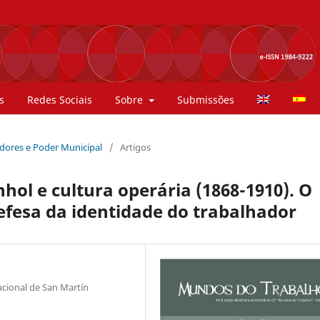
s
Redes Sociais
Sobre
Submissões
hadores e Poder Municipal
/
Artigos
ol e cultura operária (1868-1910). O
efesa da identidade do trabalhador
cional de San Martín