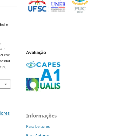
hol e
o
,
DOI:
Avaliação
el em:
ndosdot
139.
dores
Informações
Para Leitores
Para Autores