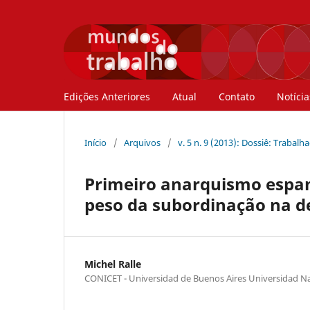
Edições Anteriores
Atual
Contato
Notícia
Início
/
Arquivos
/
v. 5 n. 9 (2013): Dossiê: Trabal
Primeiro anarquismo espanh
peso da subordinação na d
Michel Ralle
CONICET - Universidad de Buenos Aires Universidad Na