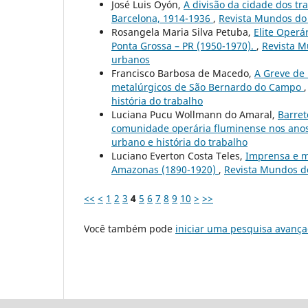
José Luis Oyón,
A divisão da cidade dos t
Barcelona, 1914-1936
,
Revista Mundos do 
Rosangela Maria Silva Petuba,
Elite Operá
Ponta Grossa – PR (1950-1970).
,
Revista M
urbanos
Francisco Barbosa de Macedo,
A Greve de 
metalúrgicos de São Bernardo do Campo
história do trabalho
Luciana Pucu Wollmann do Amaral,
Barret
comunidade operária fluminense nos anos
urbano e história do trabalho
Luciano Everton Costa Teles,
Imprensa e m
Amazonas (1890-1920)
,
Revista Mundos do
<<
<
1
2
3
4
5
6
7
8
9
10
>
>>
Você também pode
iniciar uma pesquisa avança