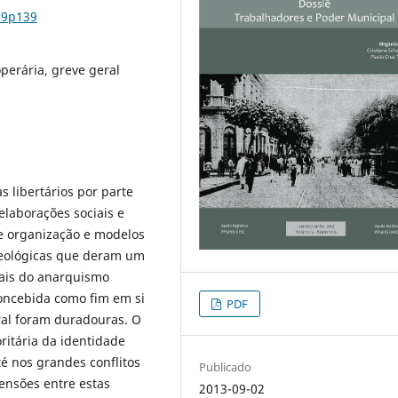
n9p139
perária, greve geral
s libertários por parte
elaborações sociais e
 de organização e modelos
deológicas que deram um
uais do anarquismo
concebida como fim em si
PDF
al foram duradouras. O
ritária da identidade
té nos grandes conflitos
Publicado
tensões entre estas
2013-09-02