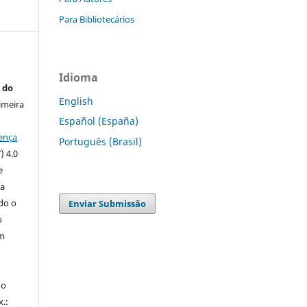
Para Bibliotecários
Idioma
 do
English
imeira
Español (España)
ença
Português (Brasil)
) 4.0
e
 a
ndo o
Enviar Submissão
o
m
do
x.: