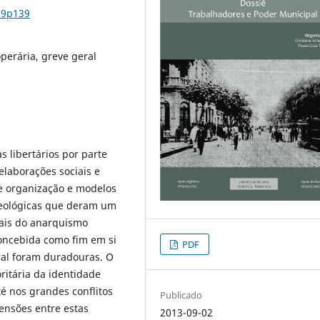
n9p139
perária, greve geral
s libertários por parte
elaborações sociais e
 de organização e modelos
deológicas que deram um
uais do anarquismo
concebida como fim em si
PDF
al foram duradouras. O
ritária da identidade
té nos grandes conflitos
Publicado
tensões entre estas
2013-09-02