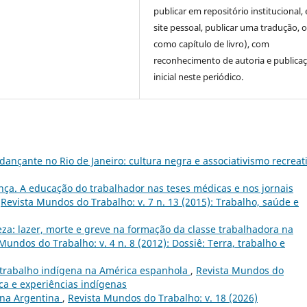
publicar em repositório institucional,
site pessoal, publicar uma tradução, 
como capítulo de livro), com
reconhecimento de autoria e publica
inicial neste periódico.
ançante no Rio de Janeiro: cultura negra e associativismo recreat
nça. A educação do trabalhador nas teses médicas e nos jornais
,
Revista Mundos do Trabalho: v. 7 n. 13 (2015): Trabalho, saúde e
za: lazer, morte e greve na formação da classe trabalhadora na
Mundos do Trabalho: v. 4 n. 8 (2012): Dossiê: Terra, trabalho e
e trabalho indígena na América espanhola
,
Revista Mundos do
tica e experiências indígenas
na Argentina
,
Revista Mundos do Trabalho: v. 18 (2026)