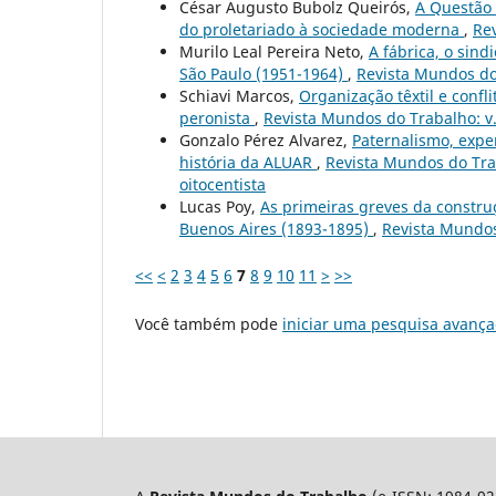
César Augusto Bubolz Queirós,
A Questão 
do proletariado à sociedade moderna
,
Rev
Murilo Leal Pereira Neto,
A fábrica, o sind
São Paulo (1951-1964)
,
Revista Mundos do 
Schiavi Marcos,
Organização têxtil e confl
peronista
,
Revista Mundos do Trabalho: v. 
Gonzalo Pérez Alvarez,
Paternalismo, expe
história da ALUAR
,
Revista Mundos do Traba
oitocentista
Lucas Poy,
As primeiras greves da construç
Buenos Aires (1893-1895)
,
Revista Mundos
<<
<
2
3
4
5
6
7
8
9
10
11
>
>>
Você também pode
iniciar uma pesquisa avança