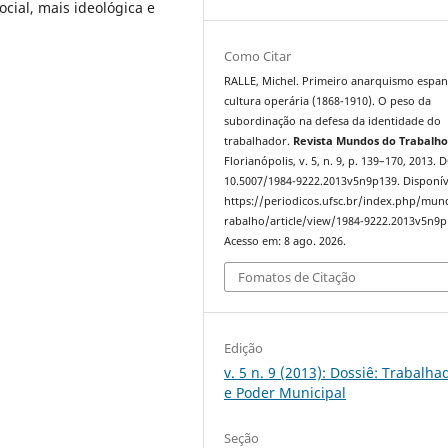
ocial, mais ideológica e
Como Citar
RALLE, Michel. Primeiro anarquismo espan
cultura operária (1868-1910). O peso da
subordinação na defesa da identidade do
trabalhador.
Revista Mundos do Trabalh
Florianópolis, v. 5, n. 9, p. 139–170, 2013. 
10.5007/1984-9222.2013v5n9p139. Disponív
https://periodicos.ufsc.br/index.php/mu
rabalho/article/view/1984-9222.2013v5n9p
Acesso em: 8 ago. 2026.
Fomatos de Citação
Edição
v. 5 n. 9 (2013): Dossiê: Trabalha
e Poder Municipal
Seção