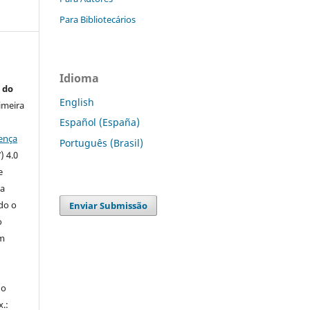
Para Bibliotecários
Idioma
 do
English
imeira
Español (España)
ença
Português (Brasil)
) 4.0
e
 a
ndo o
Enviar Submissão
o
m
do
x.: