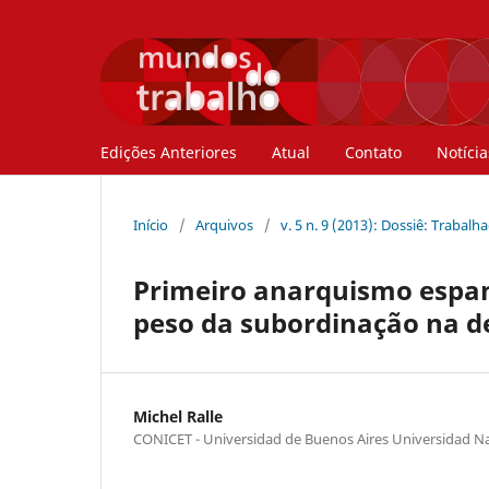
Edições Anteriores
Atual
Contato
Notícia
Início
/
Arquivos
/
v. 5 n. 9 (2013): Dossiê: Trabal
Primeiro anarquismo espanh
peso da subordinação na d
Michel Ralle
CONICET - Universidad de Buenos Aires Universidad Na