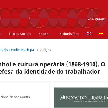
s
Redes Sociais
Sobre
Submissões
hadores e Poder Municipal
/
Artigos
ol e cultura operária (1868-1910). O
efesa da identidade do trabalhador
cional de San Martín