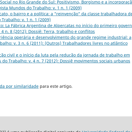
Social no Rio Grande do Sul: Positivismo, Borgismo e a incorporaç
ista Mundos do Trabalho: v. 1 n. 1 (2009)
icato, o bairro e a política: a "reinvenção" da classe trabalhadora d
Trabalho: v. 1 n. 1 (2009)
ito: La Fábrica Argentina de Alpercatas no início do primeiro gover
4 n. 8 (2012): Dossiê: Terra, trabalho e conflitos
riência operária e desenvolvimento do grande regime industrial: a
lho: v. 3 n. 6 (2011): (Outros) Trabalhadores livres no atlântico
ão civil e o início da luta pela redução da jornada de trabalho em
 do Trabalho: v. 4 n. 7 (2012): Dossiê movimentos sociais urbanos
da por similaridade
para este artigo.