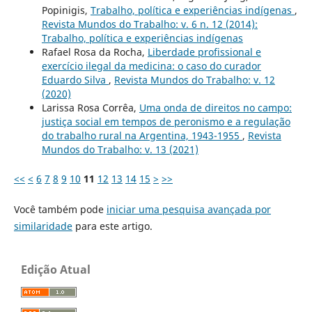
Popinigis,
Trabalho, política e experiências indígenas
,
Revista Mundos do Trabalho: v. 6 n. 12 (2014):
Trabalho, política e experiências indígenas
Rafael Rosa da Rocha,
Liberdade profissional e
exercício ilegal da medicina: o caso do curador
Eduardo Silva
,
Revista Mundos do Trabalho: v. 12
(2020)
Larissa Rosa Corrêa,
Uma onda de direitos no campo:
justiça social em tempos de peronismo e a regulação
do trabalho rural na Argentina, 1943-1955
,
Revista
Mundos do Trabalho: v. 13 (2021)
<<
<
6
7
8
9
10
11
12
13
14
15
>
>>
Você também pode
iniciar uma pesquisa avançada por
similaridade
para este artigo.
Edição Atual