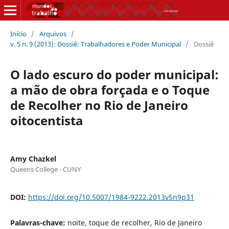
Início
/
Arquivos
/
v. 5 n. 9 (2013): Dossiê: Trabalhadores e Poder Municipal
/
Dossiê
O lado escuro do poder municipal:
a mão de obra forçada e o Toque
de Recolher no Rio de Janeiro
oitocentista
Amy Chazkel
Queens College - CUNY
DOI:
https://doi.org/10.5007/1984-9222.2013v5n9p31
Palavras-chave:
noite, toque de recolher, Rio de Janeiro