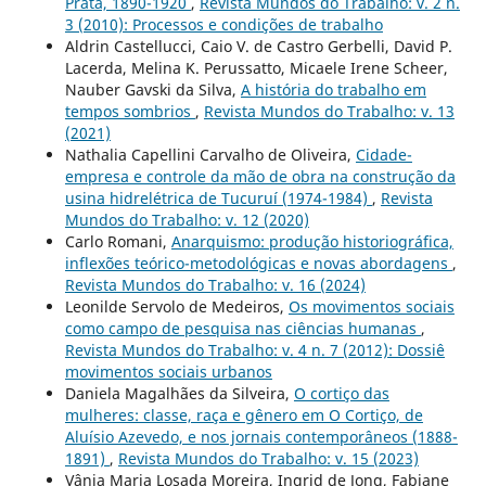
Prata, 1890-1920
,
Revista Mundos do Trabalho: v. 2 n.
3 (2010): Processos e condições de trabalho
Aldrin Castellucci, Caio V. de Castro Gerbelli, David P.
Lacerda, Melina K. Perussatto, Micaele Irene Scheer,
Nauber Gavski da Silva,
A história do trabalho em
tempos sombrios
,
Revista Mundos do Trabalho: v. 13
(2021)
Nathalia Capellini Carvalho de Oliveira,
Cidade-
empresa e controle da mão de obra na construção da
usina hidrelétrica de Tucuruí (1974-1984)
,
Revista
Mundos do Trabalho: v. 12 (2020)
Carlo Romani,
Anarquismo: produção historiográfica,
inflexões teórico-metodológicas e novas abordagens
,
Revista Mundos do Trabalho: v. 16 (2024)
Leonilde Servolo de Medeiros,
Os movimentos sociais
como campo de pesquisa nas ciências humanas
,
Revista Mundos do Trabalho: v. 4 n. 7 (2012): Dossiê
movimentos sociais urbanos
Daniela Magalhães da Silveira,
O cortiço das
mulheres: classe, raça e gênero em O Cortiço, de
Aluísio Azevedo, e nos jornais contemporâneos (1888-
1891)
,
Revista Mundos do Trabalho: v. 15 (2023)
Vânia Maria Losada Moreira, Ingrid de Jong, Fabiane