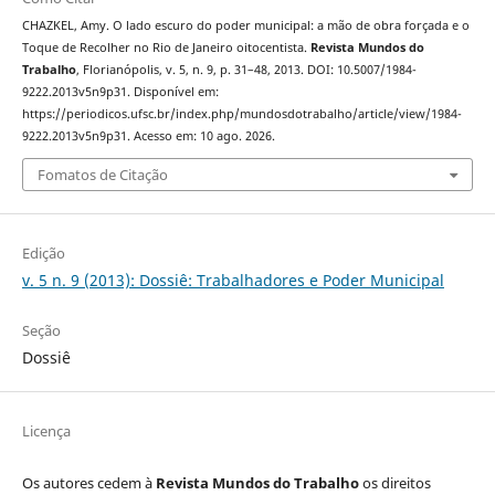
CHAZKEL, Amy. O lado escuro do poder municipal: a mão de obra forçada e o
Toque de Recolher no Rio de Janeiro oitocentista.
Revista Mundos do
Trabalho
, Florianópolis, v. 5, n. 9, p. 31–48, 2013. DOI: 10.5007/1984-
9222.2013v5n9p31. Disponível em:
https://periodicos.ufsc.br/index.php/mundosdotrabalho/article/view/1984-
9222.2013v5n9p31. Acesso em: 10 ago. 2026.
Fomatos de Citação
Edição
v. 5 n. 9 (2013): Dossiê: Trabalhadores e Poder Municipal
Seção
Dossiê
Licença
Os autores cedem à
Revista Mundos do Trabalho
os direitos