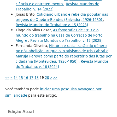
ciência e o entretenimento
,
Revista Mundos do
Trabalho: v. 14 (2022)
Jonas Brito,
Cotidiano urbano e rebeldia popular nas
origens do Quebra-Bondes (Salvador, 1926-1930)
,
Revista Mundos do Trabalho: v. 15 (2023)
Tiago da Silva Cesar,
As fotografias de 1913 e o
mundo do trabalho na Casa de Correção de Porto
Alegre
,
Revista Mundos do Trabalho: v. 17 (2025)
Fernanda Oliveira,
História e racialização do gênero
no pós-abolição uruguaio: o ativismo de Iris Cabral e
Maruja Pereyra como parte do repertório das lutas por
cidadania (Montevidéu, 1930-1950)
,
Revista Mundos
do Trabalho: v. 16 (2024)
<<
<
14
15
16
17
18
19
20
>
>>
Você também pode
iniciar uma pesquisa avançada por
similaridade
para este artigo.
Edição Atual