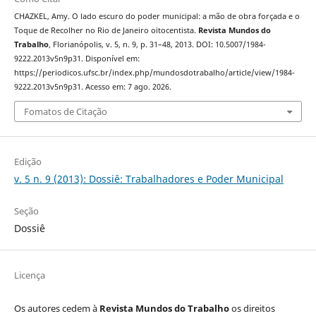
CHAZKEL, Amy. O lado escuro do poder municipal: a mão de obra forçada e o
Toque de Recolher no Rio de Janeiro oitocentista.
Revista Mundos do
Trabalho
, Florianópolis, v. 5, n. 9, p. 31–48, 2013. DOI: 10.5007/1984-
9222.2013v5n9p31. Disponível em:
https://periodicos.ufsc.br/index.php/mundosdotrabalho/article/view/1984-
9222.2013v5n9p31. Acesso em: 7 ago. 2026.
Fomatos de Citação
Edição
v. 5 n. 9 (2013): Dossiê: Trabalhadores e Poder Municipal
Seção
Dossiê
Licença
Os autores cedem à
Revista Mundos do Trabalho
os direitos