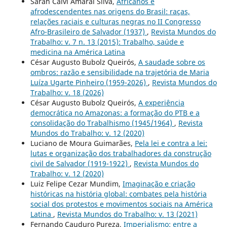
Sarah Calvi Amaral Silva,
Africanos e
afrodescendentes nas origens do Brasil: raças,
relações raciais e culturas negras no II Congresso
Afro-Brasileiro de Salvador (1937)
,
Revista Mundos do
Trabalho: v. 7 n. 13 (2015): Trabalho, saúde e
medicina na América Latina
César Augusto Bubolz Queirós,
A saudade sobre os
ombros: razão e sensibilidade na trajetória de Maria
Luíza Ugarte Pinheiro (1959-2026)
,
Revista Mundos do
Trabalho: v. 18 (2026)
César Augusto Bubolz Queirós,
A experiência
democrática no Amazonas: a formação do PTB e a
consolidação do Trabalhismo (1945/1964)
,
Revista
Mundos do Trabalho: v. 12 (2020)
Luciano de Moura Guimarães,
Pela lei e contra a lei:
lutas e organização dos trabalhadores da construção
civil de Salvador (1919-1922)
,
Revista Mundos do
Trabalho: v. 12 (2020)
Luiz Felipe Cezar Mundim,
Imaginação e criação
históricas na história global: combates pela história
social dos protestos e movimentos sociais na América
Latina
,
Revista Mundos do Trabalho: v. 13 (2021)
Fernando Cauduro Pureza,
Imperialismo: entre a