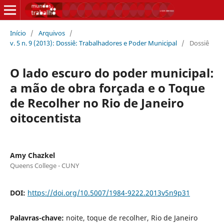
Início
/
Arquivos
/
v. 5 n. 9 (2013): Dossiê: Trabalhadores e Poder Municipal
/
Dossiê
O lado escuro do poder municipal:
a mão de obra forçada e o Toque
de Recolher no Rio de Janeiro
oitocentista
Amy Chazkel
Queens College - CUNY
DOI:
https://doi.org/10.5007/1984-9222.2013v5n9p31
Palavras-chave:
noite, toque de recolher, Rio de Janeiro