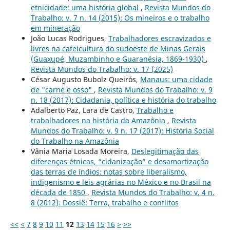
etnicidade: uma história global
,
Revista Mundos do
Trabalho: v. 7 n. 14 (2015): Os mineiros e o trabalho
em mineração
João Lucas Rodrigues,
Trabalhadores escravizados e
livres na cafeicultura do sudoeste de Minas Gerais
(Guaxupé, Muzambinho e Guaranésia, 1869-1930)
,
Revista Mundos do Trabalho: v. 17 (2025)
César Augusto Bubolz Queirós,
Manaus: uma cidade
de "carne e osso"
,
Revista Mundos do Trabalho: v. 9
n. 18 (2017): Cidadania, política e história do trabalho
Adalberto Paz, Lara de Castro,
Trabalho e
trabalhadores na história da Amazônia
,
Revista
Mundos do Trabalho: v. 9 n. 17 (2017): História Social
do Trabalho na Amazônia
Vânia Maria Losada Moreira,
Deslegitimação das
diferenças étnicas, “cidanização” e desamortização
das terras de índios: notas sobre liberalismo,
indigenismo e leis agrárias no México e no Brasil na
década de 1850
,
Revista Mundos do Trabalho: v. 4 n.
8 (2012): Dossiê: Terra, trabalho e conflitos
<<
<
7
8
9
10
11
12
13
14
15
16
>
>>