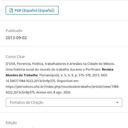
PDF (Español (España))
Publicado
2013-09-02
Como Citar
D’UVA, Florencia. Política, trabalhadores e artesãos na Cidade do México.
Uma história social do mundo do trabalho durante o Porfiriato.
Revista
Mundos do Trabalho
, Florianópolis, v. 5, n. 9, p. 375–378, 2013. DOI:
10.5007/1984-9222.2013v5n9p375. Disponível em:
https://periodicos.ufsc.br/index.php/mundosdotrabalho/article/view/1984-
9222.2013v5n9p375. Acesso em: 8 ago. 2026.
Fomatos de Citação
Edição