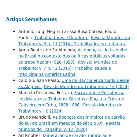
Artigos Semelhantes
Antonio Luigi Negro, Larissa Rosa Corrêa, Paulo
Fontes,
Trabalhadores e Ditadura
,
Revista Mundos do
Trabalho: v. 6 n. 11 (2014): Trabalhadores e ditadura
Anna Beatriz de Sá Almeida,
As doenças ‘do trabalho’
no Brasil no contexto das políticas públicas voltadas
ao trabalhador (1920-1950)
,
Revista Mundos do
Trabalho: v. 7 n. 13 (2015): Trabalho, saúde e
medicina na América Latina
Caio Giulliano Paião,
Uma militância encarnada desde
as Alagoas
,
Revista Mundos do Trabalho: v. 16 (2024)
Marcelo Rosanova Ferraro,
Escravidão e Resistência
em Matanzas: Trabalho, Direitos e Raça na Crise do
Cativeiro em Cuba, 1868-1886
,
Revista Mundos do
Trabalho: v. 16 (2024)
Bruno Mandelli,
As doenças dos mineiros de carvão
do sul do Brasil em meados do século XX
,
Revista
Mundos do Trabalho: v. 12 (2020)
Ad Knotter,
Mineração de carvão, migração e