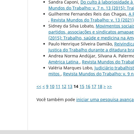
Sandra Caponi,
Do culto à laboriosidade 
Mundos do Trabalho: v. 7 n. 13 (2015): Tr
Guilherme Fernandes Reis das Chagas,
A 
,
Revista Mundos do Trabalho: v. 13 (2021)
Sidney da Silva Lobato,
Movimentos sociais
partidos, associações e sindicatos amapa
(2015): Trabalho, saúde e medicina na Amé
Paulo Henrique Silveira Damião,
Reivindica
Justiça do Trabalho durante a ditadura br
Andrea Norma Andújar, Silvana A. Palerm
América Latina
,
Revista Mundos do Trabalh
Valéria Marques Lobo,
Judiciário trabalhis
mitos
,
Revista Mundos do Trabalho: v. 9 n
<<
<
9
10
11
12
13
14
15
16
17
18
>
>>
Você também pode
iniciar uma pesquisa avança