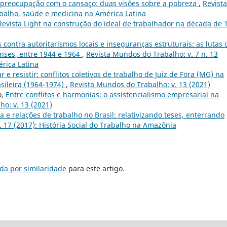
à preocupação com o cansaço: duas visões sobre a pobreza
,
Revista
abalho, saúde e medicina na América Latina
Revista Light na construção do ideal de trabalhador na década de 
 contra autoritarismos locais e inseguranças estruturais: as lutas 
enses, entre 1944 e 1964
,
Revista Mundos do Trabalho: v. 7 n. 13
rica Latina
r e resistir: conflitos coletivos de trabalho de Juiz de Fora (MG) na
asileira (1964-1974)
,
Revista Mundos do Trabalho: v. 13 (2021)
o,
Entre conflitos e harmonias: o assistencialismo empresarial na
o: v. 13 (2021)
ta e relações de trabalho no Brasil: relativizando teses, enterrando
. 17 (2017): História Social do Trabalho na Amazônia
da por similaridade
para este artigo.