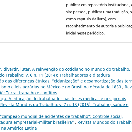
publicar em repositório institucional,
site pessoal, publicar uma tradução, 
como capítulo de livro), com
reconhecimento de autoria e publica
inicial neste periódico.
 divertir, lutar. A reinvenção do cotidiano no mundo do trabalho.
o Trabalho: v. 6 n. 11 (2014): Trabalhadores e ditadura
o das diferenças étnicas, “cidanização” e desamortização das ter
nismo e leis agrárias no México e no Brasil na década de 1850
,
Rev
ê: Terra, trabalho e conflitos
nça. A educação do trabalhador nas teses médicas e nos jornais
,
Revista Mundos do Trabalho: v. 7 n. 13 (2015): Trabalho, saúde e
o “campeão mundial de acidentes de trabalho”: Controle social,
adura empresarial-militar brasileira"
,
Revista Mundos do Trabalho
a na América Latina