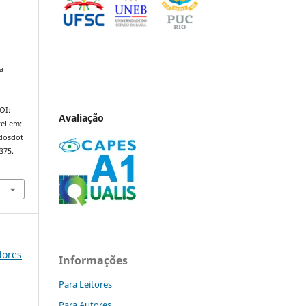
a
DOI:
Avaliação
el em:
ndosdot
375.
dores
Informações
Para Leitores
Para Autores