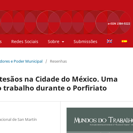
s
Redes Sociais
Sobre
Submissões
hadores e Poder Municipal
/
Resenhas
artesãos na Cidade do México. Uma
 trabalho durante o Porfiriato
cional de San Martín