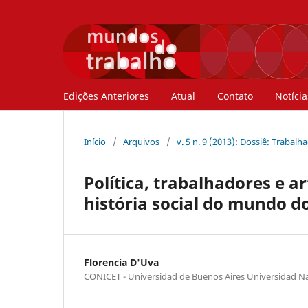
Edições Anteriores
Atual
Contato
Notícia
Início
/
Arquivos
/
v. 5 n. 9 (2013): Dossiê: Trabal
Política, trabalhadores e 
história social do mundo do
Florencia D'Uva
CONICET - Universidad de Buenos Aires Universidad Na