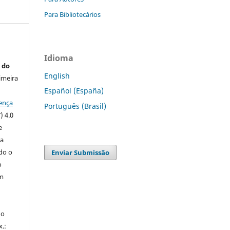
Para Bibliotecários
Idioma
 do
English
imeira
Español (España)
ença
Português (Brasil)
) 4.0
e
 a
ndo o
Enviar Submissão
o
m
do
x.: