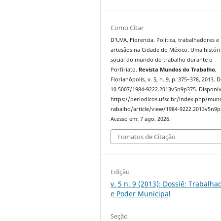
Como Citar
D’UVA, Florencia. Política, trabalhadores e
artesãos na Cidade do México. Uma históri
social do mundo do trabalho durante o
Porfiriato.
Revista Mundos do Trabalho
,
Florianópolis, v. 5, n. 9, p. 375–378, 2013. 
10.5007/1984-9222.2013v5n9p375. Disponív
https://periodicos.ufsc.br/index.php/mu
rabalho/article/view/1984-9222.2013v5n9p
Acesso em: 7 ago. 2026.
Fomatos de Citação
Edição
v. 5 n. 9 (2013): Dossiê: Trabalha
e Poder Municipal
Seção