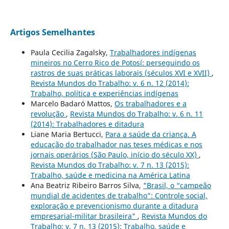
Artigos Semelhantes
Paula Cecilia Zagalsky,
Trabalhadores indígenas
mineiros no Cerro Rico de Potosí: perseguindo os
rastros de suas práticas laborais (séculos XVI e XVII)
,
Revista Mundos do Trabalho: v. 6 n. 12 (2014):
Trabalho, política e experiências indígenas
Marcelo Badaró Mattos,
Os trabalhadores e a
revolução
,
Revista Mundos do Trabalho: v. 6 n. 11
(2014): Trabalhadores e ditadura
Liane Maria Bertucci,
Para a saúde da criança. A
educação do trabalhador nas teses médicas e nos
jornais operários (São Paulo, início do século XX)
,
Revista Mundos do Trabalho: v. 7 n. 13 (2015):
Trabalho, saúde e medicina na América Latina
Ana Beatriz Ribeiro Barros Silva,
"Brasil, o “campeão
mundial de acidentes de trabalho”: Controle social,
exploração e prevencionismo durante a ditadura
empresarial-militar brasileira"
,
Revista Mundos do
Trabalho: v. 7 n. 13 (2015): Trabalho, saúde e