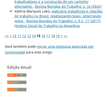
trabalhadores e a construção de um caminho
alternativo
,
Revista Mundos do Trabalho: v. 16 (2024)
Valéria Marques Lobo,
Judiciário trabalhista e relações
de trabalho no Brasil: relativizando teses, enterrando
mitos
,
Revista Mundos do Trabalho: v. 9 n. 17 (2017):
História Social do Trabalho na Amazônia
<<
<
10
11
12
13
14
15
16
17
18
19
>
>>
Você também pode
iniciar uma pesquisa avançada por
similaridade
para este artigo.
Edição Atual