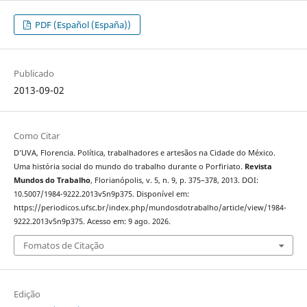
PDF (Español (España))
Publicado
2013-09-02
Como Citar
D’UVA, Florencia. Política, trabalhadores e artesãos na Cidade do México.
Uma história social do mundo do trabalho durante o Porfiriato.
Revista
Mundos do Trabalho
, Florianópolis, v. 5, n. 9, p. 375–378, 2013. DOI:
10.5007/1984-9222.2013v5n9p375. Disponível em:
https://periodicos.ufsc.br/index.php/mundosdotrabalho/article/view/1984-
9222.2013v5n9p375. Acesso em: 9 ago. 2026.
Fomatos de Citação
Edição