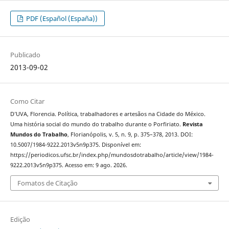
PDF (Español (España))
Publicado
2013-09-02
Como Citar
D’UVA, Florencia. Política, trabalhadores e artesãos na Cidade do México.
Uma história social do mundo do trabalho durante o Porfiriato.
Revista
Mundos do Trabalho
, Florianópolis, v. 5, n. 9, p. 375–378, 2013. DOI:
10.5007/1984-9222.2013v5n9p375. Disponível em:
https://periodicos.ufsc.br/index.php/mundosdotrabalho/article/view/1984-
9222.2013v5n9p375. Acesso em: 9 ago. 2026.
Fomatos de Citação
Edição