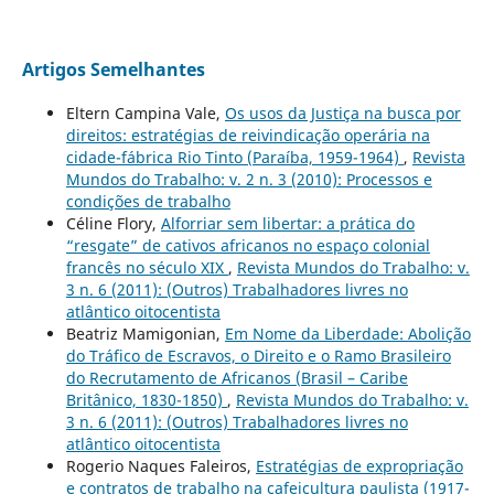
Artigos Semelhantes
Eltern Campina Vale,
Os usos da Justiça na busca por
direitos: estratégias de reivindicação operária na
cidade-fábrica Rio Tinto (Paraíba, 1959-1964)
,
Revista
Mundos do Trabalho: v. 2 n. 3 (2010): Processos e
condições de trabalho
Céline Flory,
Alforriar sem libertar: a prática do
“resgate” de cativos africanos no espaço colonial
francês no século XIX
,
Revista Mundos do Trabalho: v.
3 n. 6 (2011): (Outros) Trabalhadores livres no
atlântico oitocentista
Beatriz Mamigonian,
Em Nome da Liberdade: Abolição
do Tráfico de Escravos, o Direito e o Ramo Brasileiro
do Recrutamento de Africanos (Brasil – Caribe
Britânico, 1830-1850)
,
Revista Mundos do Trabalho: v.
3 n. 6 (2011): (Outros) Trabalhadores livres no
atlântico oitocentista
Rogerio Naques Faleiros,
Estratégias de expropriação
e contratos de trabalho na cafeicultura paulista (1917-