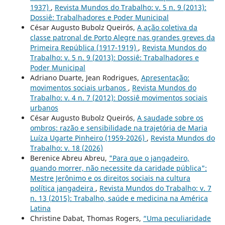
1937)
,
Revista Mundos do Trabalho: v. 5 n. 9 (2013):
Dossiê: Trabalhadores e Poder Municipal
César Augusto Bubolz Queirós,
A ação coletiva da
classe patronal de Porto Alegre nas grandes greves da
Primeira República (1917-1919)
,
Revista Mundos do
Trabalho: v. 5 n. 9 (2013): Dossiê: Trabalhadores e
Poder Municipal
Adriano Duarte, Jean Rodrigues,
Apresentação:
movimentos sociais urbanos
,
Revista Mundos do
Trabalho: v. 4 n. 7 (2012): Dossiê movimentos sociais
urbanos
César Augusto Bubolz Queirós,
A saudade sobre os
ombros: razão e sensibilidade na trajetória de Maria
Luíza Ugarte Pinheiro (1959-2026)
,
Revista Mundos do
Trabalho: v. 18 (2026)
Berenice Abreu Abreu,
"Para que o jangadeiro,
quando morrer, não necessite da caridade pública":
Mestre Jerônimo e os direitos sociais na cultura
política jangadeira
,
Revista Mundos do Trabalho: v. 7
n. 13 (2015): Trabalho, saúde e medicina na América
Latina
Christine Dabat, Thomas Rogers,
“Uma peculiaridade