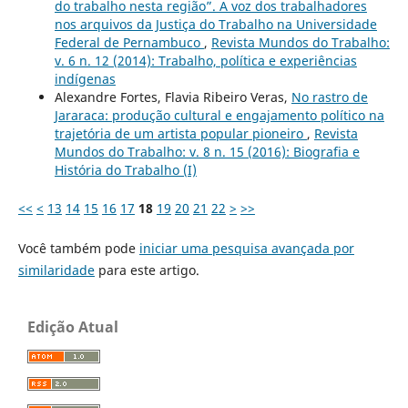
do trabalho nesta região”. A voz dos trabalhadores
nos arquivos da Justiça do Trabalho na Universidade
Federal de Pernambuco
,
Revista Mundos do Trabalho:
v. 6 n. 12 (2014): Trabalho, política e experiências
indígenas
Alexandre Fortes, Flavia Ribeiro Veras,
No rastro de
Jararaca: produção cultural e engajamento político na
trajetória de um artista popular pioneiro
,
Revista
Mundos do Trabalho: v. 8 n. 15 (2016): Biografia e
História do Trabalho (I)
<<
<
13
14
15
16
17
18
19
20
21
22
>
>>
Você também pode
iniciar uma pesquisa avançada por
similaridade
para este artigo.
Edição Atual