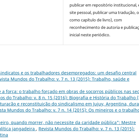
publicar em repositório institucional,
site pessoal, publicar uma tradução, 
como capítulo de livro), com
reconhecimento de autoria e publica
inicial neste periódico.
 sindicatos e os trabalhadores desempregados: um desafio central
vista Mundos do Trabalho: v. 7 n. 13 (2015): Trabalho, saúde e
 a força: o trabalho forçado em obras de socorros públicos nas se
s do Trabalho: v. 8 n. 15 (2016): Biografia e História do Trabalho (
turação e reconstituição do sindicalismo em Jujuy, Argentina, dur
sta Mundos do Trabalho: v. 7 n. 14 (2015): Os mineiros e o trabalh
eiro, quando morrer, não necessite da caridade pública": Mestre
olítica jangadeira
,
Revista Mundos do Trabalho: v. 7 n. 13 (2015):
tina