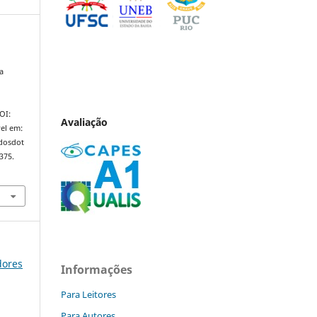
a
DOI:
Avaliação
el em:
ndosdot
375.
dores
Informações
Para Leitores
Para Autores