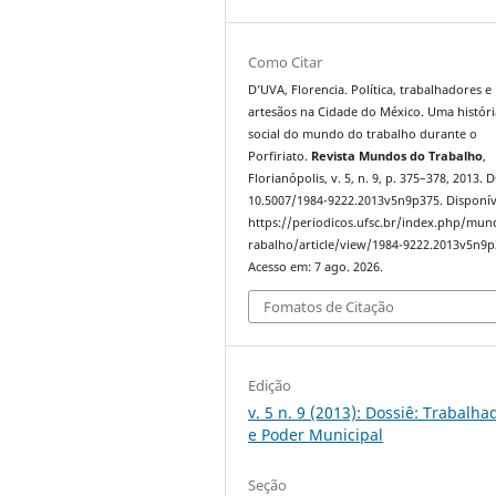
Como Citar
D’UVA, Florencia. Política, trabalhadores e
artesãos na Cidade do México. Uma históri
social do mundo do trabalho durante o
Porfiriato.
Revista Mundos do Trabalho
,
Florianópolis, v. 5, n. 9, p. 375–378, 2013. 
10.5007/1984-9222.2013v5n9p375. Disponív
https://periodicos.ufsc.br/index.php/mu
rabalho/article/view/1984-9222.2013v5n9p
Acesso em: 7 ago. 2026.
Fomatos de Citação
Edição
v. 5 n. 9 (2013): Dossiê: Trabalha
e Poder Municipal
Seção