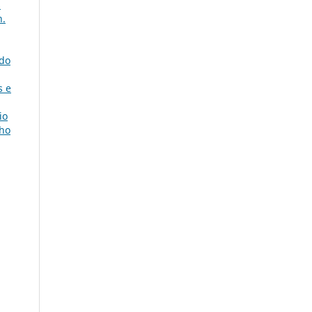
s
n.
 do
s e
io
lho