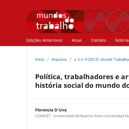
Edições Anteriores
Atual
Contato
Notícia
Início
/
Arquivos
/
v. 5 n. 9 (2013): Dossiê: Trabal
Política, trabalhadores e 
história social do mundo do
Florencia D'Uva
CONICET - Universidad de Buenos Aires Universidad Na