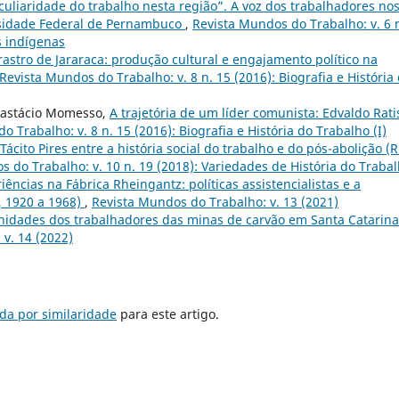
uliaridade do trabalho nesta região”. A voz dos trabalhadores no
ersidade Federal de Pernambuco
,
Revista Mundos do Trabalho: v. 6 
s indígenas
rastro de Jararaca: produção cultural e engajamento político na
Revista Mundos do Trabalho: v. 8 n. 15 (2016): Biografia e História
Anastácio Momesso,
A trajetória de um líder comunista: Edvaldo Rati
 Trabalho: v. 8 n. 15 (2016): Biografia e História do Trabalho (I)
 Tácito Pires entre a história social do trabalho e do pós-abolição (R
 do Trabalho: v. 10 n. 19 (2018): Variedades de História do Traba
ências na Fábrica Rheingantz: políticas assistencialistas e a
, 1920 a 1968)
,
Revista Mundos do Trabalho: v. 13 (2021)
nidades dos trabalhadores das minas de carvão em Santa Catarina
v. 14 (2022)
da por similaridade
para este artigo.