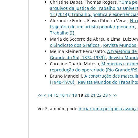
Christine Dabat, Thomas Rogers,
“Uma pec
arquivos da Justiça do Trabalho na Univ
12 (2014): Trabalho, política e experiência
Alexandre Fortes, Flavia Ribeiro Veras,
No 
trajetória de um artista popular pioneiro
,
Trabalho (I)
Maria do Socorro de Abreu e Lima, Luiz 
o Sindicato dos Gráficos
,
Revista Mundos do
Melina Kleinert Perussatto,
A trajetória de
Grande do Sul, 1874-1939)
,
Revista Mundos
Caroline Duarte Matoso,
Memórias e experi
reprodução do operariado (Rio Grande/RS
Bruno Mandelli,
A construção das masculi
(1940-1970)
,
Revista Mundos do Trabalho: 
<<
<
14
15
16
17
18
19
20
21
22
23
>
>>
Você também pode
iniciar uma pesquisa avança