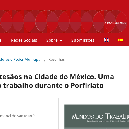
s
Redes Sociais
Sobre
Submissões
hadores e Poder Municipal
/
Resenhas
artesãos na Cidade do México. Uma
 trabalho durante o Porfiriato
cional de San Martín