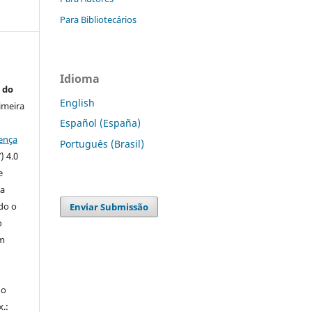
Para Bibliotecários
Idioma
 do
English
imeira
Español (España)
ença
Português (Brasil)
) 4.0
e
 a
ndo o
Enviar Submissão
o
m
do
x.: