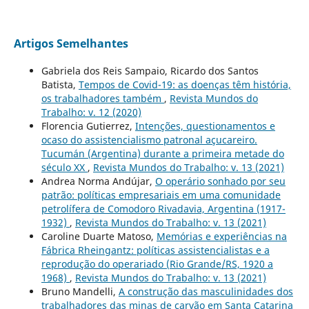
Artigos Semelhantes
Gabriela dos Reis Sampaio, Ricardo dos Santos
Batista,
Tempos de Covid-19: as doenças têm história,
os trabalhadores também
,
Revista Mundos do
Trabalho: v. 12 (2020)
Florencia Gutierrez,
Intenções, questionamentos e
ocaso do assistencialismo patronal açucareiro.
Tucumán (Argentina) durante a primeira metade do
século XX
,
Revista Mundos do Trabalho: v. 13 (2021)
Andrea Norma Andújar,
O operário sonhado por seu
patrão: políticas empresariais em uma comunidade
petrolífera de Comodoro Rivadavia, Argentina (1917-
1932)
,
Revista Mundos do Trabalho: v. 13 (2021)
Caroline Duarte Matoso,
Memórias e experiências na
Fábrica Rheingantz: políticas assistencialistas e a
reprodução do operariado (Rio Grande/RS, 1920 a
1968)
,
Revista Mundos do Trabalho: v. 13 (2021)
Bruno Mandelli,
A construção das masculinidades dos
trabalhadores das minas de carvão em Santa Catarina