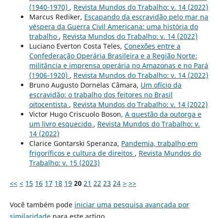
(1940-1970)
,
Revista Mundos do Trabalho: v. 14 (2022)
Marcus Rediker,
Escapando da escravidão pelo mar na
véspera da Guerra Civil Americana: uma história do
trabalho
,
Revista Mundos do Trabalho: v. 14 (2022)
Luciano Everton Costa Teles,
Conexões entre a
Confederação Operária Brasileira e a Região Norte:
militância e imprensa operária no Amazonas e no Pará
(1906-1920)
,
Revista Mundos do Trabalho: v. 14 (2022)
Bruno Augusto Dornelas Câmara,
Um ofício da
escravidão: o trabalho dos feitores no Brasil
oitocentista
,
Revista Mundos do Trabalho: v. 14 (2022)
Victor Hugo Criscuolo Boson,
A questão da outorga e
um livro esquecido
,
Revista Mundos do Trabalho: v.
14 (2022)
Clarice Gontarski Speranza,
Pandemia, trabalho em
frigoríficos e cultura de direitos
,
Revista Mundos do
Trabalho: v. 15 (2023)
<<
<
15
16
17
18
19
20
21
22
23
24
>
>>
Você também pode
iniciar uma pesquisa avançada por
similaridade
para este artigo.