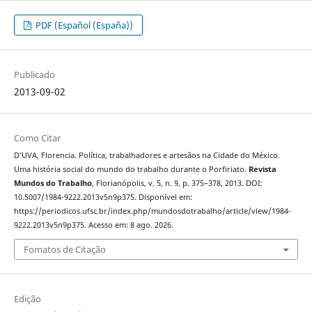
PDF (Español (España))
Publicado
2013-09-02
Como Citar
D’UVA, Florencia. Política, trabalhadores e artesãos na Cidade do México.
Uma história social do mundo do trabalho durante o Porfiriato.
Revista
Mundos do Trabalho
, Florianópolis, v. 5, n. 9, p. 375–378, 2013. DOI:
10.5007/1984-9222.2013v5n9p375. Disponível em:
https://periodicos.ufsc.br/index.php/mundosdotrabalho/article/view/1984-
9222.2013v5n9p375. Acesso em: 8 ago. 2026.
Fomatos de Citação
Edição