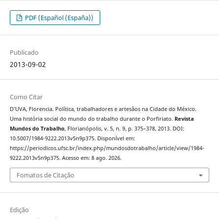
PDF (Español (España))
Publicado
2013-09-02
Como Citar
D’UVA, Florencia. Política, trabalhadores e artesãos na Cidade do México.
Uma história social do mundo do trabalho durante o Porfiriato.
Revista
Mundos do Trabalho
, Florianópolis, v. 5, n. 9, p. 375–378, 2013. DOI:
10.5007/1984-9222.2013v5n9p375. Disponível em:
https://periodicos.ufsc.br/index.php/mundosdotrabalho/article/view/1984-
9222.2013v5n9p375. Acesso em: 8 ago. 2026.
Fomatos de Citação
Edição