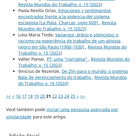
Revista Mundos do Trabalho: v. 15 (2023)
Paola Revilla Orías,
Emociones y sentimientos
encontrados frente a la violencia del sistema
esclavista (La Plata, Charcas, siglo XVII)
,
Revista
Mundos do Trabalho: v. 15 (2023)
Livia Maria Tiede,
Vagaroso, árduo e silencioso: o
racismo na experiência de trabalho de um ativista
negro em São Paulo (1900-1930)
,
Revista Mundos do
Trabalho: v. 15 (2023)
Valter Pomar,
PT, uma "narrativa"
,
Revista Mundos do
Trabalho: v. 15 (2023)
Vinícius de Rezende,
De Zlín para o mundo: o sistema
Bata de gerenciamento do trabalho
,
Revista Mundos
do Trabalho: v. 16 (2024)
<<
<
16
17
18
19
20
21
22
23
24
25
>
>>
Você também pode
iniciar uma pesquisa avançada por
similaridade
para este artigo.
Edição Atual