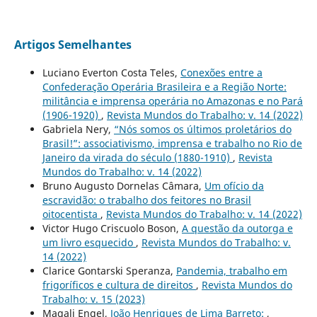
Artigos Semelhantes
Luciano Everton Costa Teles,
Conexões entre a
Confederação Operária Brasileira e a Região Norte:
militância e imprensa operária no Amazonas e no Pará
(1906-1920)
,
Revista Mundos do Trabalho: v. 14 (2022)
Gabriela Nery,
“Nós somos os últimos proletários do
Brasil!”: associativismo, imprensa e trabalho no Rio de
Janeiro da virada do século (1880-1910)
,
Revista
Mundos do Trabalho: v. 14 (2022)
Bruno Augusto Dornelas Câmara,
Um ofício da
escravidão: o trabalho dos feitores no Brasil
oitocentista
,
Revista Mundos do Trabalho: v. 14 (2022)
Victor Hugo Criscuolo Boson,
A questão da outorga e
um livro esquecido
,
Revista Mundos do Trabalho: v.
14 (2022)
Clarice Gontarski Speranza,
Pandemia, trabalho em
frigoríficos e cultura de direitos
,
Revista Mundos do
Trabalho: v. 15 (2023)
Magali Engel,
João Henriques de Lima Barreto:
,