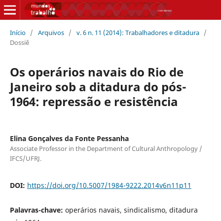
Início
/
Arquivos
/
v. 6 n. 11 (2014): Trabalhadores e ditadura
/
Dossiê
Os operários navais do Rio de
Janeiro sob a ditadura do pós-
1964: repressão e resistência
Elina Gonçalves da Fonte Pessanha
Associate Professor in the Department of Cultural Anthropology /
IFCS/UFRJ.
DOI:
https://doi.org/10.5007/1984-9222.2014v6n11p11
Palavras-chave:
operários navais, sindicalismo, ditadura