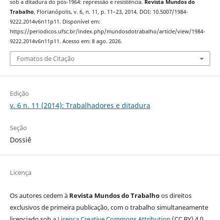
sob a ditadura do pós-1964: repressão e resistência.
Revista Mundos do
Trabalho
, Florianópolis, v. 6, n. 11, p. 11–23, 2014. DOI: 10.5007/1984-
9222.2014v6n11p11. Disponível em:
https://periodicos.ufsc.br/index.php/mundosdotrabalho/article/view/1984-
9222.2014v6n11p11. Acesso em: 8 ago. 2026.
Fomatos de Citação
Edição
v. 6 n. 11 (2014): Trabalhadores e ditadura
Seção
Dossiê
Licença
Os autores cedem à
Revista Mundos do Trabalho
os direitos
exclusivos de primeira publicação, com o trabalho simultaneamente
licenciado sob a
Licença Creative Commons Attribution
(CC BY) 4.0