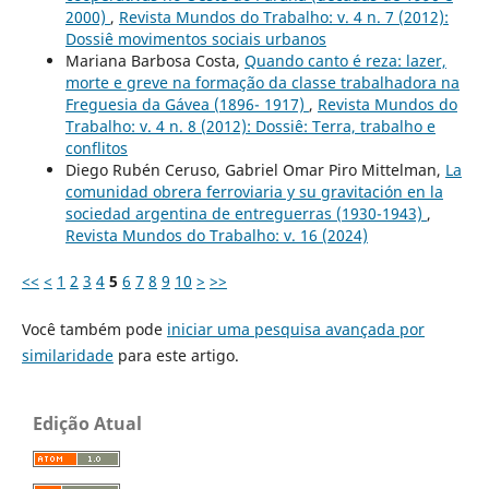
2000)
,
Revista Mundos do Trabalho: v. 4 n. 7 (2012):
Dossiê movimentos sociais urbanos
Mariana Barbosa Costa,
Quando canto é reza: lazer,
morte e greve na formação da classe trabalhadora na
Freguesia da Gávea (1896- 1917)
,
Revista Mundos do
Trabalho: v. 4 n. 8 (2012): Dossiê: Terra, trabalho e
conflitos
Diego Rubén Ceruso, Gabriel Omar Piro Mittelman,
La
comunidad obrera ferroviaria y su gravitación en la
sociedad argentina de entreguerras (1930-1943)
,
Revista Mundos do Trabalho: v. 16 (2024)
<<
<
1
2
3
4
5
6
7
8
9
10
>
>>
Você também pode
iniciar uma pesquisa avançada por
similaridade
para este artigo.
Edição Atual