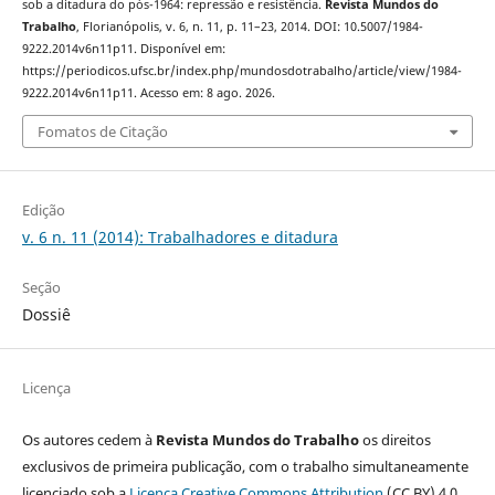
sob a ditadura do pós-1964: repressão e resistência.
Revista Mundos do
Trabalho
, Florianópolis, v. 6, n. 11, p. 11–23, 2014. DOI: 10.5007/1984-
9222.2014v6n11p11. Disponível em:
https://periodicos.ufsc.br/index.php/mundosdotrabalho/article/view/1984-
9222.2014v6n11p11. Acesso em: 8 ago. 2026.
Fomatos de Citação
Edição
v. 6 n. 11 (2014): Trabalhadores e ditadura
Seção
Dossiê
Licença
Os autores cedem à
Revista Mundos do Trabalho
os direitos
exclusivos de primeira publicação, com o trabalho simultaneamente
licenciado sob a
Licença Creative Commons Attribution
(CC BY) 4.0