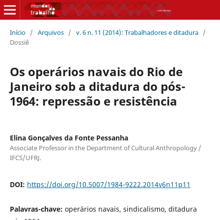
Início
/
Arquivos
/
v. 6 n. 11 (2014): Trabalhadores e ditadura
/
Dossiê
Os operários navais do Rio de
Janeiro sob a ditadura do pós-
1964: repressão e resistência
Elina Gonçalves da Fonte Pessanha
Associate Professor in the Department of Cultural Anthropology /
IFCS/UFRJ.
DOI:
https://doi.org/10.5007/1984-9222.2014v6n11p11
Palavras-chave:
operários navais, sindicalismo, ditadura