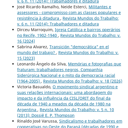
v. 6 n. 11 (2014): Trabalhadores e ditadura
José Ricardo Ramalho, Neide Esterci,
Militantes e
assessores - compromisso com as classes populares e
resistência à ditadura
,
Revista Mundos do Trabalho:
v. 6 n. 11 (2014): Trabalhadores e ditadura
Dirceu Marroquim,
Igreja Católica e bairros operários
no Recife, 1902-1940
,
Revista Mundos do Trabalho: v.
16 (2024)
Sabrina Alvarez,
Transición "democrática" en el
mundo del trabajo?
,
Revista Mundos do Trabalho: v.
15 (2023)
Leonardo Ângelo da Silva,
Memórias e fotografias que
fraturam: trabalhadores negros, Companhia
Siderúrgica Nacional e o mito da democracia racial
(1964-2005)
,
Revista Mundos do Trabalho: v. 18 (2026)
Victoria Basualdo,
O movimento sindical argentino e
suas relações internacionais: uma abordagem do
impacto e da influência da CISL/ORIT do final da
década de 1940 a meados da década de 1980 na
Argentina
,
Revista Mundos do Trabalho: v. 5 n. 10
(2013): Dossiê E. P. Thompson
Rinaldo José Varussa,
Sindicalismo e trabalhadores em
cooperativas no Oeste do Paraná (décadas de 1990 e