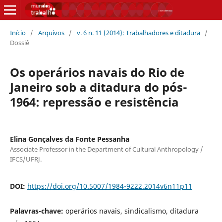
Início
/
Arquivos
/
v. 6 n. 11 (2014): Trabalhadores e ditadura
/
Dossiê
Os operários navais do Rio de
Janeiro sob a ditadura do pós-
1964: repressão e resistência
Elina Gonçalves da Fonte Pessanha
Associate Professor in the Department of Cultural Anthropology /
IFCS/UFRJ.
DOI:
https://doi.org/10.5007/1984-9222.2014v6n11p11
Palavras-chave:
operários navais, sindicalismo, ditadura