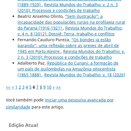
(1889-1920)
,
Revista Mundos do Trabalho: v. 2 n. 3
(2010): Processos e condições de trabalho
Beatriz Anselmo Olinto,
“Sem ilustração”: a
incapacidade das populações rurais na profilaxia rural
do Paraná (1916-1921)
,
Revista Mundos do Trabalho:
v. 4 n. 8 (2012): Dossiê: Terra, trabalho e conflitos
Fernando Cauduro Pureza,
“Os bondes já estão
parando”: uma reflexão sobre as greves de abril de
1945 em Porto Alegre
,
Revista Mundos do Trabalho: v.
2 n. 3 (2010): Processos e condições de trabalho
Adalberto Paz,
República do Cunani: a formação de
um país de quilombolas na Amazônia oitocentista
(1865-1888)
,
Revista Mundos do Trabalho: v. 18 (2026)
<<
<
1
2
3
4
5
6
7
8
9
10
>
>>
Você também pode
iniciar uma pesquisa avançada por
similaridade
para este artigo.
Edição Atual