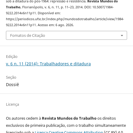
sob a ditadura do pós-1964: repressão e resistência.
Revista Mundos do
Trabalho
, Florianópolis, v. 6, n. 11, p. 11–23, 2014. DOI: 10.5007/1984-
9222.2014v6n11p11. Disponível em:
https://periodicos.ufsc.br/index.php/mundosdotrabalho/article/view/1984-
9222.2014v6n11p11. Acesso em: 6 ago. 2026.
Fomatos de Citação
Edição
v. 6 n. 11 (2014): Trabalhadores e ditadura
Seção
Dossiê
Licença
Os autores cedem à
Revista Mundos do Trabalho
os direitos
exclusivos de primeira publicação, com o trabalho simultaneamente
licenciado sob a
Licença Creative Commons Attribution
(CC BY) 4.0