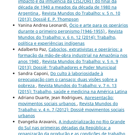
impacto e da influência da CISL/ORIT do final da
década de 1940 a meados da década de 1980 na
Argentina
,
Revista Mundos do Trabalho: v. 5 n. 10
(2013): Dossiê E. P. Thompson
Yanina Andrea Leonardi,
Ócio e arte para os operários
durante o primeiro peronismo (1946-1955)
,
Revista
Mundos do Trabalho: v. 6 n. 12 (2014): Trabalho,
política e experiências indígenas
Adalberto Paz,
Caboclos, extrativistas e operários: a
formação da mão-de-obra industrial na Amazônia nos
anos 1940
,
Revista Mundos do Trabalho: v. 5 n. 9
(2013): Dossiê: Trabalhadores e Poder Municipal
Sandra Caponi,
Do culto à laboriosidade à
preocupação com o cansaço: duas visões sobre a
pobreza
,
Revista Mundos do Trabalho: v. 7 n. 13
(2015): Trabalho, saúde e medicina na América Latina
Adriano Duarte, Jean Rodrigues,
Apresentação:
movimentos sociais urbanos
,
Revista Mundos do
Trabalho: v. 4 n. 7 (2012): Dossiê movimentos sociais
urbanos
Evangelia Aravanis,
A industrialização no Rio Grande
do Sul nas primeiras décadas da República: a
organização da produção e as condições de trabalho