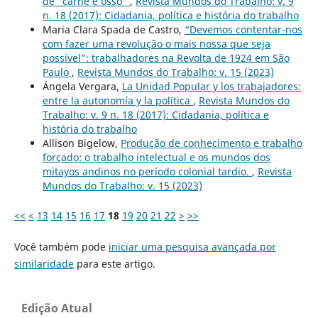
de "carne e osso"
,
Revista Mundos do Trabalho: v. 9
n. 18 (2017): Cidadania, política e história do trabalho
Maria Clara Spada de Castro,
“Devemos contentar-nos
com fazer uma revolução o mais nossa que seja
possível”: trabalhadores na Revolta de 1924 em São
Paulo
,
Revista Mundos do Trabalho: v. 15 (2023)
Ángela Vergara,
La Unidad Popular y los trabajadores:
entre la autonomía y la política
,
Revista Mundos do
Trabalho: v. 9 n. 18 (2017): Cidadania, política e
história do trabalho
Allison Bigelow,
Produção de conhecimento e trabalho
forçado: o trabalho intelectual e os mundos dos
mitayos andinos no período colonial tardio.
,
Revista
Mundos do Trabalho: v. 15 (2023)
<<
<
13
14
15
16
17
18
19
20
21
22
>
>>
Você também pode
iniciar uma pesquisa avançada por
similaridade
para este artigo.
Edição Atual