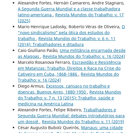
Alexandre Fortes, Hernán Camarero, Andre Stagnaro,
A Segunda Guerra Mundial e a classe trabalhadora
latino-americana
,
Revista Mundos do Trabalho: v. 17
(2025)
Mario Henrique Ladosky, Roberto Véras de Oliveira,
O
“novo sindicalismo” pela ótica dos estudos do
trabalho
,
Revista Mundos do Trabalho: v. 6 n. 11
(2014): Trabalhadores e ditadura
Caio Giulliano Paião,
Uma militância encarnada desde
as Alagoas
,
Revista Mundos do Trabalho: v. 16 (2024)
Marcelo Rosanova Ferraro,
Escravidão e Resistência
em Matanzas: Trabalho, Direitos e Raça na Crise do
Cativeiro em Cuba, 1868-1886
,
Revista Mundos do
Trabalho: v. 16 (2024)
Diego Armus,
Excessos, cansaço no trabalho e
doenças. Buenos Aires, 1880-1950
,
Revista Mundos
do Trabalho: v. 7 n. 13 (2015): Trabalho, saúde e
medicina na América Latina
Alexandre Fortes, Felipe Ribeiro,
Trabalhadores e
Segunda Guerra Mundial: debates introdutórios para
um dossiê
,
Revista Mundos do Trabalho: v. 11 (2019)
César Augusto Bubolz Queirós,
Manaus: uma cidade