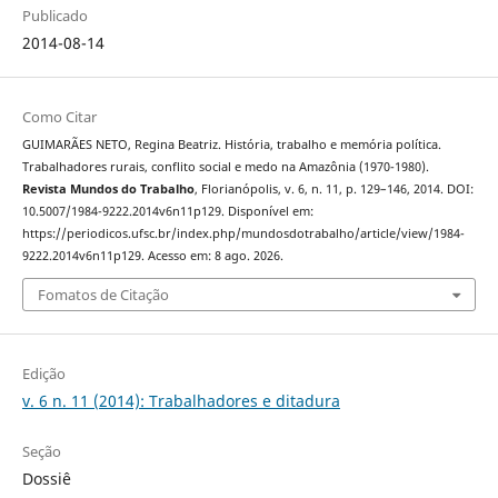
Publicado
2014-08-14
Como Citar
GUIMARÃES NETO, Regina Beatriz. História, trabalho e memória política.
Trabalhadores rurais, conflito social e medo na Amazônia (1970-1980).
Revista Mundos do Trabalho
, Florianópolis, v. 6, n. 11, p. 129–146, 2014. DOI:
10.5007/1984-9222.2014v6n11p129. Disponível em:
https://periodicos.ufsc.br/index.php/mundosdotrabalho/article/view/1984-
9222.2014v6n11p129. Acesso em: 8 ago. 2026.
Fomatos de Citação
Edição
v. 6 n. 11 (2014): Trabalhadores e ditadura
Seção
Dossiê