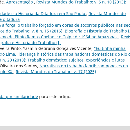
de,
Apresentação
,
Revista Mundos do Trabalho: v. 5 n. 10 (2013):
dade e a História da Ditadura em São Paulo
,
Revista Mundos do
 e ditadura
 a força: o trabalho forçado em obras de socorros públicos nas se
s do Trabalho: v. 8 n. 15 (2016): Biografia e História do Trabalho (
ismo de Plínio Ramos Coelho e o Golpe de 1964 no Amazonas
,
Revi
rafia e História do Trabalho (I)
liveira Pinto, Yasmin Getirana Gonçalves Vicente,
“Eu tinha minha
tro Lima, liderança histórica das trabalhadoras domésticas do Rio 
 n. 20 (2018): Trabalho doméstico: sujeitos, experiências e lutas
Oliveira dos Santos,
Narrativas do trabalho fabril: camponeses na
culo XX
,
Revista Mundos do Trabalho: v. 17 (2025)
da por similaridade
para este artigo.