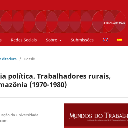
s
Redes Sociais
Sobre
Submissões
 e ditadura
/
Dossiê
a política. Trabalhadores rurais,
Amazônia (1970-1980)
uação da Universidade
l.com