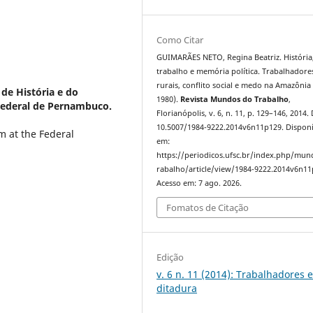
Como Citar
GUIMARÃES NETO, Regina Beatriz. História
trabalho e memória política. Trabalhadore
rurais, conflito social e medo na Amazônia
de História e do
1980).
Revista Mundos do Trabalho
,
Federal de Pernambuco.
Florianópolis, v. 6, n. 11, p. 129–146, 2014.
10.5007/1984-9222.2014v6n11p129. Disponí
 at the Federal
em:
https://periodicos.ufsc.br/index.php/mu
rabalho/article/view/1984-9222.2014v6n11
Acesso em: 7 ago. 2026.
Fomatos de Citação
Edição
v. 6 n. 11 (2014): Trabalhadores 
ditadura