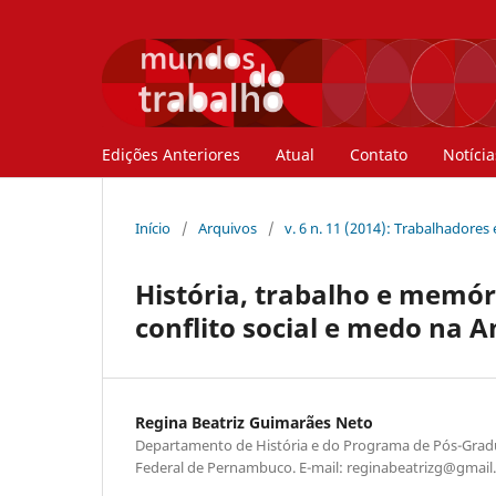
Edições Anteriores
Atual
Contato
Notícia
Início
/
Arquivos
/
v. 6 n. 11 (2014): Trabalhadores
História, trabalho e memóri
conflito social e medo na 
Regina Beatriz Guimarães Neto
Departamento de História e do Programa de Pós-Grad
Federal de Pernambuco. E-mail: reginabeatrizg@gmai