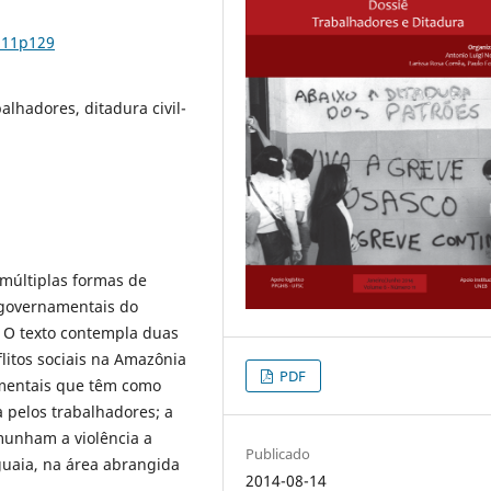
n11p129
balhadores, ditadura civil-
 múltiplas formas de
 governamentais do
4. O texto contempla duas
flitos sociais na Amazônia
PDF
namentais que têm como
a pelos trabalhadores; a
emunham a violência a
Publicado
guaia, na área abrangida
2014-08-14