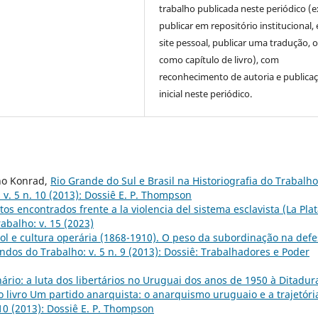
trabalho publicada neste periódico (e
publicar em repositório institucional,
site pessoal, publicar uma tradução, 
como capítulo de livro), com
reconhecimento de autoria e publica
inicial neste periódico.
no Konrad,
Rio Grande do Sul e Brasil na Historiografia do Trabalho
v. 5 n. 10 (2013): Dossiê E. P. Thompson
s encontrados frente a la violencia del sistema esclavista (La Plat
abalho: v. 15 (2023)
l e cultura operária (1868-1910). O peso da subordinação na defe
dos do Trabalho: v. 5 n. 9 (2013): Dossiê: Trabalhadores e Poder
rio: a luta dos libertários no Uruguai dos anos de 1950 à Ditadur
do livro Um partido anarquista: o anarquismo uruguaio e a trajetóri
10 (2013): Dossiê E. P. Thompson