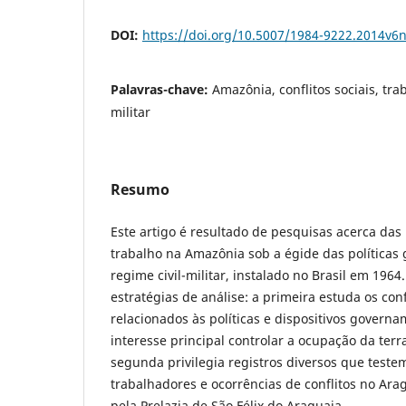
DOI:
https://doi.org/10.5007/1984-9222.2014v6
Palavras-chave:
Amazônia, conflitos sociais, tra
militar
Resumo
Este artigo é resultado de pesquisas acerca das
trabalho na Amazônia sob a égide das políticas
regime civil-militar, instalado no Brasil em 196
estratégias de análise: a primeira estuda os con
relacionados às políticas e dispositivos gover
interesse principal controlar a ocupação da terr
segunda privilegia registros diversos que test
trabalhadores e ocorrências de conflitos no Ara
pela Prelazia de São Félix do Araguaia.