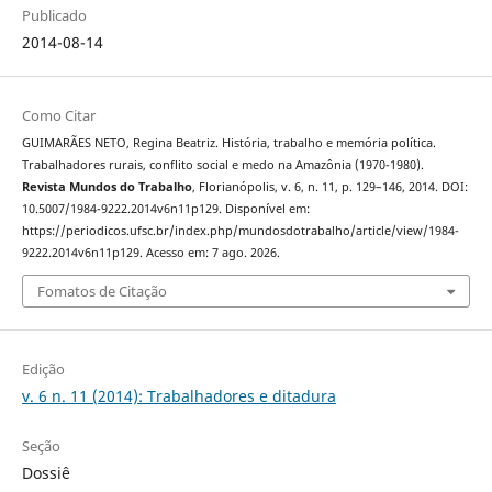
Publicado
2014-08-14
Como Citar
GUIMARÃES NETO, Regina Beatriz. História, trabalho e memória política.
Trabalhadores rurais, conflito social e medo na Amazônia (1970-1980).
Revista Mundos do Trabalho
, Florianópolis, v. 6, n. 11, p. 129–146, 2014. DOI:
10.5007/1984-9222.2014v6n11p129. Disponível em:
https://periodicos.ufsc.br/index.php/mundosdotrabalho/article/view/1984-
9222.2014v6n11p129. Acesso em: 7 ago. 2026.
Fomatos de Citação
Edição
v. 6 n. 11 (2014): Trabalhadores e ditadura
Seção
Dossiê