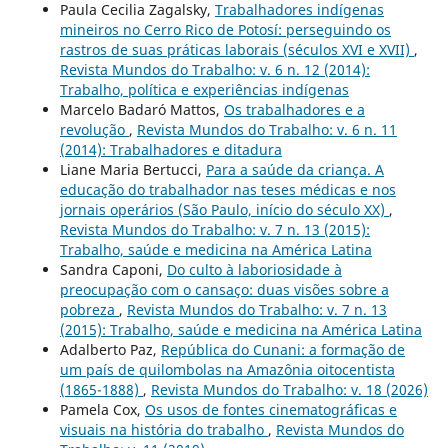
Paula Cecilia Zagalsky,
Trabalhadores indígenas
mineiros no Cerro Rico de Potosí: perseguindo os
rastros de suas práticas laborais (séculos XVI e XVII)
,
Revista Mundos do Trabalho: v. 6 n. 12 (2014):
Trabalho, política e experiências indígenas
Marcelo Badaró Mattos,
Os trabalhadores e a
revolução
,
Revista Mundos do Trabalho: v. 6 n. 11
(2014): Trabalhadores e ditadura
Liane Maria Bertucci,
Para a saúde da criança. A
educação do trabalhador nas teses médicas e nos
jornais operários (São Paulo, início do século XX)
,
Revista Mundos do Trabalho: v. 7 n. 13 (2015):
Trabalho, saúde e medicina na América Latina
Sandra Caponi,
Do culto à laboriosidade à
preocupação com o cansaço: duas visões sobre a
pobreza
,
Revista Mundos do Trabalho: v. 7 n. 13
(2015): Trabalho, saúde e medicina na América Latina
Adalberto Paz,
República do Cunani: a formação de
um país de quilombolas na Amazônia oitocentista
(1865-1888)
,
Revista Mundos do Trabalho: v. 18 (2026)
Pamela Cox,
Os usos de fontes cinematográficas e
visuais na história do trabalho
,
Revista Mundos do