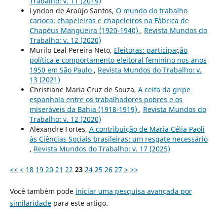
Trabalho: v. 11 (2019)
Lyndon de Araújo Santos,
O mundo do trabalho
carioca: chapeleiras e chapeleiros na Fábrica de
Chapéus Mangueira (1920-1940)
,
Revista Mundos do
Trabalho: v. 12 (2020)
Murilo Leal Pereira Neto,
Eleitoras: participação
política e comportamento eleitoral feminino nos anos
1950 em São Paulo
,
Revista Mundos do Trabalho: v.
13 (2021)
Christiane Maria Cruz de Souza,
A ceifa da gripe
espanhola entre os trabalhadores pobres e os
miseráveis da Bahia (1918-1919)
,
Revista Mundos do
Trabalho: v. 12 (2020)
Alexandre Fortes,
A contribuição de Maria Célia Paoli
às Ciências Sociais brasileiras: um resgate necessário
,
Revista Mundos do Trabalho: v. 17 (2025)
<<
<
18
19
20
21
22
23
24
25
26
27
>
>>
Você também pode
iniciar uma pesquisa avançada por
similaridade
para este artigo.