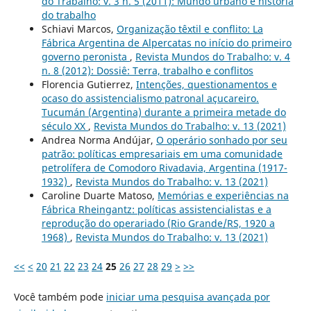
do Trabalho: v. 3 n. 5 (2011): Mundo urbano e história
do trabalho
Schiavi Marcos,
Organização têxtil e conflito: La
Fábrica Argentina de Alpercatas no início do primeiro
governo peronista
,
Revista Mundos do Trabalho: v. 4
n. 8 (2012): Dossiê: Terra, trabalho e conflitos
Florencia Gutierrez,
Intenções, questionamentos e
ocaso do assistencialismo patronal açucareiro.
Tucumán (Argentina) durante a primeira metade do
século XX
,
Revista Mundos do Trabalho: v. 13 (2021)
Andrea Norma Andújar,
O operário sonhado por seu
patrão: políticas empresariais em uma comunidade
petrolífera de Comodoro Rivadavia, Argentina (1917-
1932)
,
Revista Mundos do Trabalho: v. 13 (2021)
Caroline Duarte Matoso,
Memórias e experiências na
Fábrica Rheingantz: políticas assistencialistas e a
reprodução do operariado (Rio Grande/RS, 1920 a
1968)
,
Revista Mundos do Trabalho: v. 13 (2021)
<<
<
20
21
22
23
24
25
26
27
28
29
>
>>
Você também pode
iniciar uma pesquisa avançada por