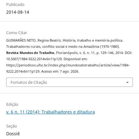
Publicado
2014-08-14
Como Citar
GUIMARÃES NETO, Regina Beatriz. História, trabalho e memória política.
Trabalhadores rurais, conflito social e medo na Amazônia (1970-1980).
Revista Mundos do Trabalho
, Florianópolis, v. 6, n. 11, p. 129–146, 2014. DOI:
10.5007/1984-9222.2014v6n11p129. Disponível em:
https://periodicos.ufsc.br/index.php/mundosdotrabalho/article/view/1984-
9222.2014v6n11p129. Acesso em: 7 ago. 2026.
Fomatos de Citação
Edição
v. 6 n. 11 (2014): Trabalhadores e ditadura
Seção
Dossiê