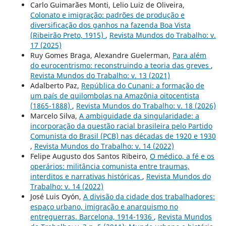
Carlo Guimarães Monti, Lelio Luiz de Oliveira,
Colonato e imigração: padrões de produção e
diversificação dos ganhos na fazenda Boa Vista
(Ribeirão Preto, 1915)
,
Revista Mundos do Trabalho: v.
17 (2025)
Ruy Gomes Braga, Alexandre Guelerman,
Para além
do eurocentrismo: reconstruindo a teoria das greves
,
Revista Mundos do Trabalho: v. 13 (2021)
Adalberto Paz,
República do Cunani: a formação de
um país de quilombolas na Amazônia oitocentista
(1865-1888)
,
Revista Mundos do Trabalho: v. 18 (2026)
Marcelo Silva,
A ambiguidade da singularidade: a
incorporação da questão racial brasileira pelo Partido
Comunista do Brasil (PCB) nas décadas de 1920 e 1930
,
Revista Mundos do Trabalho: v. 14 (2022)
Felipe Augusto dos Santos Ribeiro,
O médico, a fé e os
operários: militância comunista entre traumas,
interditos e narrativas históricas
,
Revista Mundos do
Trabalho: v. 14 (2022)
José Luis Oyón,
A divisão da cidade dos trabalhadores:
espaço urbano, imigração e anarquismo no
entreguerras. Barcelona, 1914-1936
,
Revista Mundos