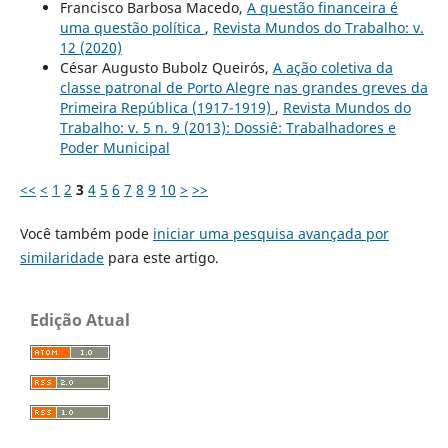
Francisco Barbosa Macedo,
A questão financeira é
uma questão política
,
Revista Mundos do Trabalho: v.
12 (2020)
César Augusto Bubolz Queirós,
A ação coletiva da
classe patronal de Porto Alegre nas grandes greves da
Primeira República (1917-1919)
,
Revista Mundos do
Trabalho: v. 5 n. 9 (2013): Dossiê: Trabalhadores e
Poder Municipal
<<
<
1
2
3
4
5
6
7
8
9
10
>
>>
Você também pode
iniciar uma pesquisa avançada por
similaridade
para este artigo.
Edição Atual