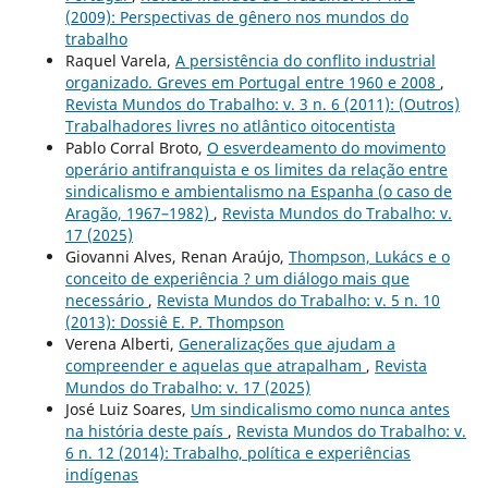
(2009): Perspectivas de gênero nos mundos do
trabalho
Raquel Varela,
A persistência do conflito industrial
organizado. Greves em Portugal entre 1960 e 2008
,
Revista Mundos do Trabalho: v. 3 n. 6 (2011): (Outros)
Trabalhadores livres no atlântico oitocentista
Pablo Corral Broto,
O esverdeamento do movimento
operário antifranquista e os limites da relação entre
sindicalismo e ambientalismo na Espanha (o caso de
Aragão, 1967–1982)
,
Revista Mundos do Trabalho: v.
17 (2025)
Giovanni Alves, Renan Araújo,
Thompson, Lukács e o
conceito de experiência ? um diálogo mais que
necessário
,
Revista Mundos do Trabalho: v. 5 n. 10
(2013): Dossiê E. P. Thompson
Verena Alberti,
Generalizações que ajudam a
compreender e aquelas que atrapalham
,
Revista
Mundos do Trabalho: v. 17 (2025)
José Luiz Soares,
Um sindicalismo como nunca antes
na história deste país
,
Revista Mundos do Trabalho: v.
6 n. 12 (2014): Trabalho, política e experiências
indígenas