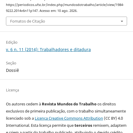
https://periodicos.ufsc.br/index.php/mundosdotrabalho/article/view/1984-
9222.2014v6n11p147. Acesso em: 10 ago. 2026.
Fomatos de Citação
Edição
v. 6 n. 11 (2014): Trabalhadores e ditadura
Seção
Dossiê
Licença
Os autores cedem à
Revista Mundos do Trabalho
os direitos
exclusivos de primeira publicação, com o trabalho simultaneamente
licenciado sob a
Licença Creative Commons Attribution
(CC BY) 4.0
International. Esta licença permite que
terceiros
remixem, adaptem
e criem a partir do trabalho publicado, atribuindo o devido crédito