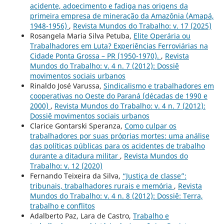
acidente, adoecimento e fadiga nas origens da
primeira empresa de mineração da Amazônia (Amapá,
1948-1956)
,
Revista Mundos do Trabalho: v. 17 (2025)
Rosangela Maria Silva Petuba,
Elite Operária ou
Trabalhadores em Luta? Experiências Ferroviárias na
Cidade Ponta Grossa – PR (1950-1970).
,
Revista
Mundos do Trabalho: v. 4 n. 7 (2012): Dossiê
movimentos sociais urbanos
Rinaldo José Varussa,
Sindicalismo e trabalhadores em
cooperativas no Oeste do Paraná (décadas de 1990 e
2000)
,
Revista Mundos do Trabalho: v. 4 n. 7 (2012):
Dossiê movimentos sociais urbanos
Clarice Gontarski Speranza,
Como culpar os
trabalhadores por suas próprias mortes: uma análise
das políticas públicas para os acidentes de trabalho
durante a ditadura militar
,
Revista Mundos do
Trabalho: v. 12 (2020)
Fernando Teixeira da Silva,
“Justiça de classe”:
tribunais, trabalhadores rurais e memória
,
Revista
Mundos do Trabalho: v. 4 n. 8 (2012): Dossiê: Terra,
trabalho e conflitos
Adalberto Paz, Lara de Castro,
Trabalho e