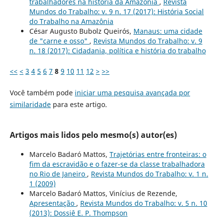
trabalhadores na história da Amazônia
,
Revista
Mundos do Trabalho: v. 9 n. 17 (2017): História Social
do Trabalho na Amazônia
César Augusto Bubolz Queirós,
Manaus: uma cidade
de "carne e osso"
,
Revista Mundos do Trabalho: v. 9
n. 18 (2017): Cidadania, política e história do trabalho
<<
<
3
4
5
6
7
8
9
10
11
12
>
>>
Você também pode
iniciar uma pesquisa avançada por
similaridade
para este artigo.
Artigos mais lidos pelo mesmo(s) autor(es)
Marcelo Badaró Mattos,
Trajetórias entre fronteiras: o
fim da escravidão e o fazer-se da classe trabalhadora
no Rio de Janeiro
,
Revista Mundos do Trabalho: v. 1 n.
1 (2009)
Marcelo Badaró Mattos, Vinícius de Rezende,
Apresentação
,
Revista Mundos do Trabalho: v. 5 n. 10
(2013): Dossiê E. P. Thompson