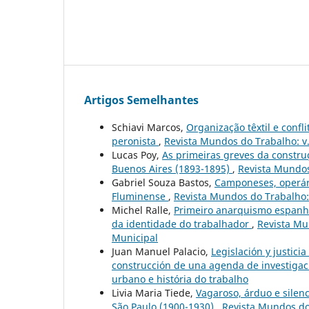
Artigos Semelhantes
Schiavi Marcos,
Organização têxtil e confl
peronista
,
Revista Mundos do Trabalho: v. 
Lucas Poy,
As primeiras greves da construç
Buenos Aires (1893-1895)
,
Revista Mundos
Gabriel Souza Bastos,
Camponeses, operári
Fluminense
,
Revista Mundos do Trabalho: 
Michel Ralle,
Primeiro anarquismo espanho
da identidade do trabalhador
,
Revista Mun
Municipal
Juan Manuel Palacio,
Legislación y justici
construcción de una agenda de investig
urbano e história do trabalho
Livia Maria Tiede,
Vagaroso, árduo e silen
São Paulo (1900-1930)
,
Revista Mundos do 