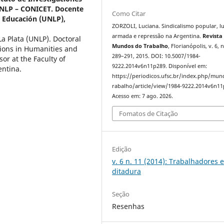
UNLP – CONICET. Docente
Como Citar
a Educación (UNLP),
ZORZOLI, Luciana. Sindicalismo popular, l
armada e repressão na Argentina.
Revista
La Plata (UNLP). Doctoral
Mundos do Trabalho
, Florianópolis, v. 6, n
tions in Humanities and
289–291, 2015. DOI: 10.5007/1984-
or at the Faculty of
9222.2014v6n11p289. Disponível em:
entina.
https://periodicos.ufsc.br/index.php/mu
rabalho/article/view/1984-9222.2014v6n11
Acesso em: 7 ago. 2026.
Fomatos de Citação
Edição
v. 6 n. 11 (2014): Trabalhadores 
ditadura
Seção
Resenhas