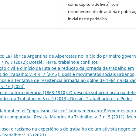
como capítulo de livro), com
reconhecimento de autoria e publica
inicial neste periódico.
ito: La Fábrica Argentina de Alpercatas no início do primeiro gover
4 n. 8 (2012): Dossiê: Terra, trabalho e conflitos
ão civil e o início da luta pela redução da jornada de trabalho em
 do Trabalho: v. 4 n. 7 (2012): Dossiê movimentos sociais urbanos
os e a tentativa de resistência armada ao golpe de 1964 na Baixa
v. 16 (2024)
l e cultura operária (1868-1910). O peso da subordinação na defe
dos do Trabalho: v. 5 n. 9 (2013): Dossiê: Trabalhadores e Poder
a laboral en el “populismo clásico” latinoamericano: Elementos para
ación comparada
,
Revista Mundos do Trabalho: v. 3 n. 5 (2011): Mu
cioso: o racismo na experiência de trabalho de um ativista negro e
Trabalho: v. 15 (2023)