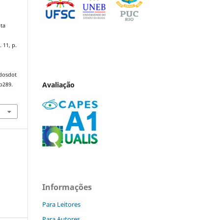
uta
. 11, p.
ndosdot
Avaliação
p289.
e
Informações
Para Leitores
Para Autores