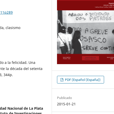
n11p289
da, clasismo
o a la felicidad. Una
ante la década del setenta
3, 344p.
PDF (Español (España))
Publicado
2015-01-21
idad Nacional de La Plata
ituto de Investigaciones