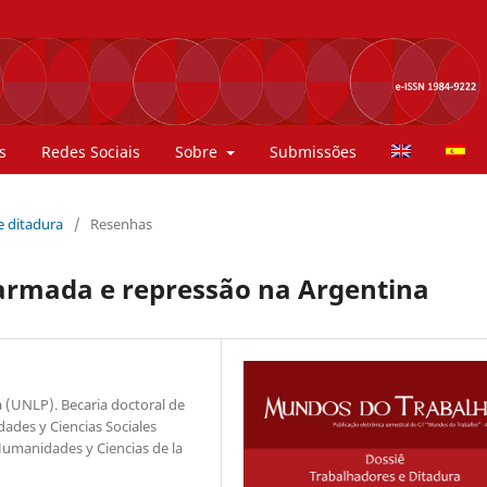
s
Redes Sociais
Sobre
Submissões
 e ditadura
/
Resenhas
 armada e repressão na Argentina
a (UNLP). Becaria doctoral de
ades y Ciencias Sociales
umanidades y Ciencias de la