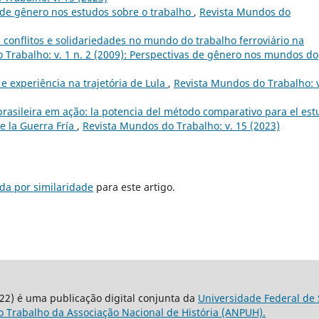
 de gênero nos estudos sobre o trabalho
,
Revista Mundos do
 conflitos e solidariedades no mundo do trabalho ferroviário na
 Trabalho: v. 1 n. 2 (2009): Perspectivas de gênero nos mundos do
 e experiência na trajetória de Lula
,
Revista Mundos do Trabalho: v
brasileira em ação: la potencia del método comparativo para el est
e la Guerra Fría
,
Revista Mundos do Trabalho: v. 15 (2023)
da por similaridade
para este artigo.
22) é uma publicação digital conjunta da
Universidade Federal de 
 Trabalho da Associação Nacional de História (ANPUH).