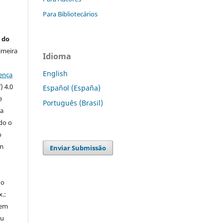
Para Bibliotecários
 do
imeira
Idioma
English
ença
) 4.0
Español (España)
e
Português (Brasil)
 a
ndo o
o
m
Enviar Submissão
do
x.:
 em
ou