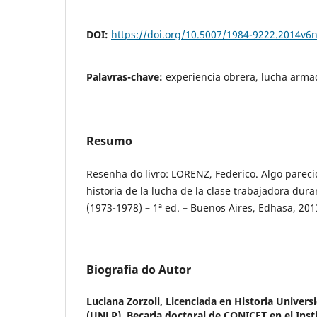
DOI:
https://doi.org/10.5007/1984-9222.2014v6
Palavras-chave:
experiencia obrera, lucha arma
Resumo
Resenha do livro: LORENZ, Federico. Algo parecid
historia de la lucha de la clase trabajadora dur
(1973-1978) – 1ª ed. – Buenos Aires, Edhasa, 201
Biografia do Autor
Luciana Zorzoli,
Licenciada en Historia Univers
(UNLP). Becaria doctoral de CONICET en el Inst