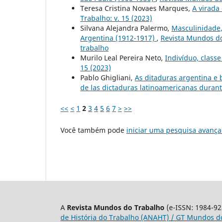
Teresa Cristina Novaes Marques,
A virada
Trabalho: v. 15 (2023)
Silvana Alejandra Palermo,
Masculinidade,
Argentina (1912-1917)
,
Revista Mundos do
trabalho
Murilo Leal Pereira Neto,
Indivíduo, classe
15 (2023)
Pablo Ghigliani,
As ditaduras argentina e 
de las dictaduras latinoamericanas durant
<<
<
1
2
3
4
5
6
7
>
>>
Você também pode
iniciar uma pesquisa avança
A
Revista Mundos do Trabalho
(e-ISSN: 1984-92
de História do Trabalho (ANAHT) / GT Mundos do