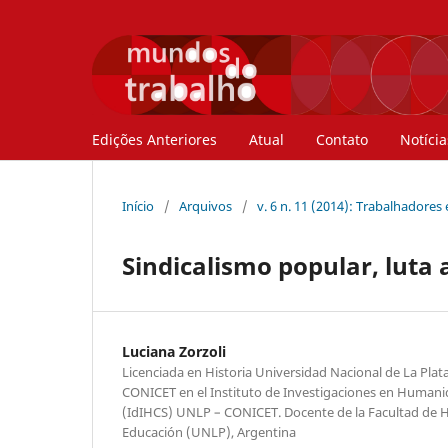
Edições Anteriores
Atual
Contato
Notícia
Início
/
Arquivos
/
v. 6 n. 11 (2014): Trabalhadores
Sindicalismo popular, luta
Luciana Zorzoli
Licenciada en Historia Universidad Nacional de La Plat
CONICET en el Instituto de Investigaciones en Humanid
(IdIHCS) UNLP – CONICET. Docente de la Facultad de H
Educación (UNLP), Argentina