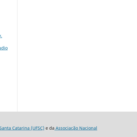
.
udio
Santa Catarina (UFSC)
e da
Associação Nacional