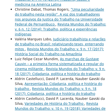
medicina na América Latina
Christine Dabat, Thomas Rogers,
“Uma peculiaridade
do trabalho nesta região”. A voz dos trabalhadores
nos arquivos da Justiça do Trabalho na Universidade
Federal de Pernambuco
,
Revista Mundos do Trabalho:
v. 6 n. 12 (2014): Trabalho, política e experiências
indígenas
Valéria Marques Lobo,
Judiciário trabalhista e relações
de trabalho no Brasil: relativizando teses, enterrando
mitos
,
Revista Mundos do Trabalho: v. 9 n. 17 (2017):
História Social do Trabalho na Amazônia
Luiz Felipe Cezar Mundim,
As marchas de Gustave
Cauvin – a primeira forma sistematizada e regular do
cinema militante
,
Revista Mundos do Trabalho: v. 9 n.
18 (2017): Cidadania, política e história do trabalho
Aldrin Castellucci, David P. Lacerda, Nauber Gavski da
Silva,
Apresentação: Cidadania, política e história do
trabalho
,
Revista Mundos do Trabalho: v. 9 n. 18
(2017): Cidadania, política e história do trabalho
Aldrin Castellucci, David P. Lacerda, Nauber Gavski da
Silva,
Variedades de História do Trabalho
,
Revista
Mundos do Trabalho: v. 10 n. 19 (2018): Variedades de