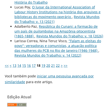
História do Trabalho
Lucas Poy,
O lugar da International Association of
Labour History Institutions na história dos arquivos e
bibliotecas do movimento operário
,
Revista Mundos
do Trabalho: v. 13 (2021)
Adalberto Paz,
República do Cunani: a formação de
um país de quilombolas na Amazônia oitocentista
(1865-1888)
,
Revista Mundos do Trabalho: v. 18 (2026)
Larissa Correa, Nina Teruz Visco,
“Falam as eleitas do
povo”: vereadoras e comunistas, a atuação política
das mulheres do PCB no Rio de Janeiro (1946-1948)
,
Revista Mundos do Trabalho: v. 14 (2022)
<<
<
13
14
15
16
17
18
19
20
21
22
>
>>
Você também pode
iniciar uma pesquisa avançada por
similaridade
para este artigo.
Edição Atual