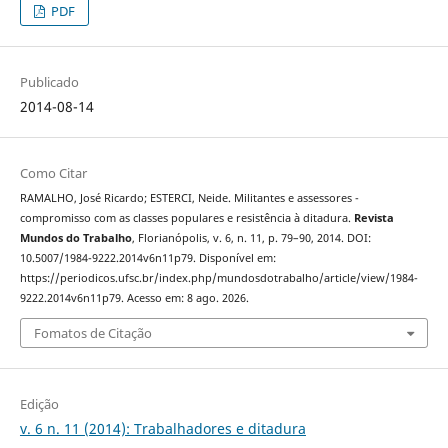
PDF
Publicado
2014-08-14
Como Citar
RAMALHO, José Ricardo; ESTERCI, Neide. Militantes e assessores -
compromisso com as classes populares e resistência à ditadura.
Revista
Mundos do Trabalho
, Florianópolis, v. 6, n. 11, p. 79–90, 2014. DOI:
10.5007/1984-9222.2014v6n11p79. Disponível em:
https://periodicos.ufsc.br/index.php/mundosdotrabalho/article/view/1984-
9222.2014v6n11p79. Acesso em: 8 ago. 2026.
Fomatos de Citação
Edição
v. 6 n. 11 (2014): Trabalhadores e ditadura