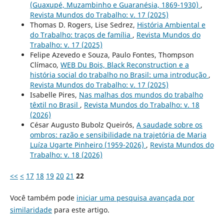
(Guaxupé, Muzambinho e Guaranésia, 1869-1930)
,
Revista Mundos do Trabalho: v. 17 (2025)
Thomas D. Rogers, Lise Sedrez,
História Ambiental e
do Trabalho: traços de família
,
Revista Mundos do
Trabalho: v. 17 (2025)
Felipe Azevedo e Souza, Paulo Fontes, Thompson
Clímaco,
WEB Du Bois, Black Reconstruction e a
história social do trabalho no Brasil: uma introdução
,
Revista Mundos do Trabalho: v. 17 (2025)
Isabelle Pires,
Nas malhas dos mundos do trabalho
têxtil no Brasil
,
Revista Mundos do Trabalho: v. 18
(2026)
César Augusto Bubolz Queirós,
A saudade sobre os
ombros: razão e sensibilidade na trajetória de Maria
Luíza Ugarte Pinheiro (1959-2026)
,
Revista Mundos do
Trabalho: v. 18 (2026)
<<
<
17
18
19
20
21
22
Você também pode
iniciar uma pesquisa avançada por
similaridade
para este artigo.