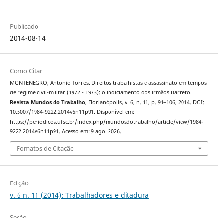
Publicado
2014-08-14
Como Citar
MONTENEGRO, Antonio Torres. Direitos trabalhistas e assassinato em tempos
de regime civil-militar (1972 - 1973): o indiciamento dos irmãos Barreto.
Revista Mundos do Trabalho
, Florianópolis, v. 6, n. 11, p. 91–106, 2014. DOI:
10.5007/1984-9222.2014v6n11p91. Disponível em:
https://periodicos.ufsc.br/index.php/mundosdotrabalho/article/view/1984-
9222.2014v6n11p91. Acesso em: 9 ago. 2026.
Fomatos de Citação
Edição
v. 6 n. 11 (2014): Trabalhadores e ditadura
Seção