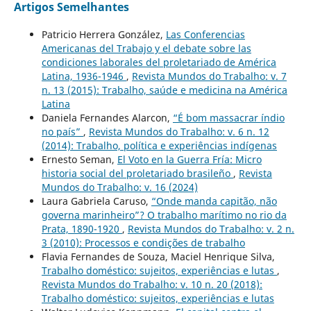
Artigos Semelhantes
Patricio Herrera González,
Las Conferencias
Americanas del Trabajo y el debate sobre las
condiciones laborales del proletariado de América
Latina, 1936-1946
,
Revista Mundos do Trabalho: v. 7
n. 13 (2015): Trabalho, saúde e medicina na América
Latina
Daniela Fernandes Alarcon,
“É bom massacrar índio
no país”
,
Revista Mundos do Trabalho: v. 6 n. 12
(2014): Trabalho, política e experiências indígenas
Ernesto Seman,
El Voto en la Guerra Fría: Micro
historia social del proletariado brasileño
,
Revista
Mundos do Trabalho: v. 16 (2024)
Laura Gabriela Caruso,
“Onde manda capitão, não
governa marinheiro”? O trabalho marítimo no rio da
Prata, 1890-1920
,
Revista Mundos do Trabalho: v. 2 n.
3 (2010): Processos e condições de trabalho
Flavia Fernandes de Souza, Maciel Henrique Silva,
Trabalho doméstico: sujeitos, experiências e lutas
,
Revista Mundos do Trabalho: v. 10 n. 20 (2018):
Trabalho doméstico: sujeitos, experiências e lutas