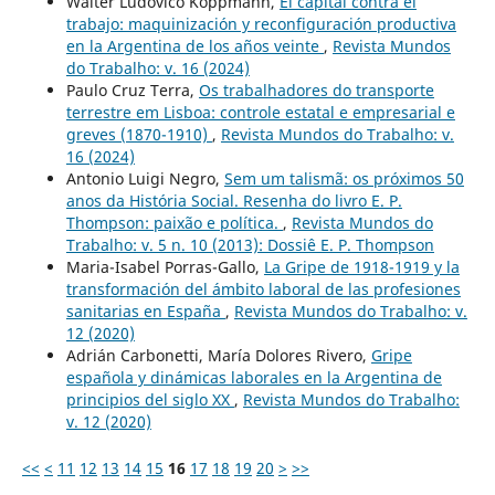
Walter Ludovico Koppmann,
El capital contra el
trabajo: maquinización y reconfiguración productiva
en la Argentina de los años veinte
,
Revista Mundos
do Trabalho: v. 16 (2024)
Paulo Cruz Terra,
Os trabalhadores do transporte
terrestre em Lisboa: controle estatal e empresarial e
greves (1870-1910)
,
Revista Mundos do Trabalho: v.
16 (2024)
Antonio Luigi Negro,
Sem um talismã: os próximos 50
anos da História Social. Resenha do livro E. P.
Thompson: paixão e política.
,
Revista Mundos do
Trabalho: v. 5 n. 10 (2013): Dossiê E. P. Thompson
Maria-Isabel Porras-Gallo,
La Gripe de 1918-1919 y la
transformación del ámbito laboral de las profesiones
sanitarias en España
,
Revista Mundos do Trabalho: v.
12 (2020)
Adrián Carbonetti, María Dolores Rivero,
Gripe
española y dinámicas laborales en la Argentina de
principios del siglo XX
,
Revista Mundos do Trabalho:
v. 12 (2020)
<<
<
11
12
13
14
15
16
17
18
19
20
>
>>