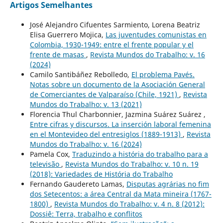
Artigos Semelhantes
José Alejandro Cifuentes Sarmiento, Lorena Beatriz
Elisa Guerrero Mojica,
Las juventudes comunistas en
Colombia, 1930-1949: entre el frente popular y el
frente de masas
,
Revista Mundos do Trabalho: v. 16
(2024)
Camilo Santibáñez Rebolledo,
El problema Pavés.
Notas sobre un documento de la Asociación General
de Comerciantes de Valparaíso (Chile, 1921)
,
Revista
Mundos do Trabalho: v. 13 (2021)
Florencia Thul Charbonnier, Jazmina Suárez Suárez ,
Entre cifras y discursos. La inserción laboral femenina
en el Montevideo del entresiglos (1889-1913)
,
Revista
Mundos do Trabalho: v. 16 (2024)
Pamela Cox,
Traduzindo a história do trabalho para a
televisão
,
Revista Mundos do Trabalho: v. 10 n. 19
(2018): Variedades de História do Trabalho
Fernando Gaudereto Lamas,
Disputas agrárias no fim
dos Setecentos: a área Central da Mata mineira (1767-
1800)
,
Revista Mundos do Trabalho: v. 4 n. 8 (2012):
Dossiê: Terra, trabalho e conflitos