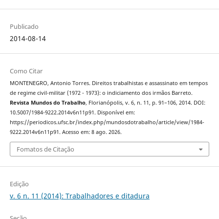
Publicado
2014-08-14
Como Citar
MONTENEGRO, Antonio Torres. Direitos trabalhistas e assassinato em tempos
de regime civil-militar (1972 - 1973): o indiciamento dos irmãos Barreto.
Revista Mundos do Trabalho
, Florianópolis, v. 6, n. 11, p. 91–106, 2014. DOI:
10.5007/1984-9222.2014v6n11p91. Disponível em:
https://periodicos.ufsc.br/index.php/mundosdotrabalho/article/view/1984-
9222.2014v6n11p91. Acesso em: 8 ago. 2026.
Fomatos de Citação
Edição
v. 6 n. 11 (2014): Trabalhadores e ditadura
Seção