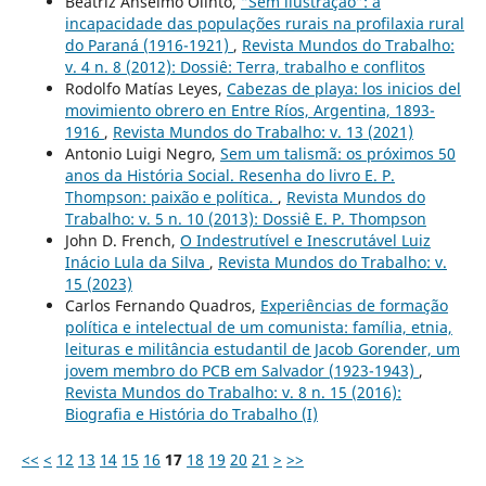
Beatriz Anselmo Olinto,
“Sem ilustração”: a
incapacidade das populações rurais na profilaxia rural
do Paraná (1916-1921)
,
Revista Mundos do Trabalho:
v. 4 n. 8 (2012): Dossiê: Terra, trabalho e conflitos
Rodolfo Matías Leyes,
Cabezas de playa: los inicios del
movimiento obrero en Entre Ríos, Argentina, 1893-
1916
,
Revista Mundos do Trabalho: v. 13 (2021)
Antonio Luigi Negro,
Sem um talismã: os próximos 50
anos da História Social. Resenha do livro E. P.
Thompson: paixão e política.
,
Revista Mundos do
Trabalho: v. 5 n. 10 (2013): Dossiê E. P. Thompson
John D. French,
O Indestrutível e Inescrutável Luiz
Inácio Lula da Silva
,
Revista Mundos do Trabalho: v.
15 (2023)
Carlos Fernando Quadros,
Experiências de formação
política e intelectual de um comunista: família, etnia,
leituras e militância estudantil de Jacob Gorender, um
jovem membro do PCB em Salvador (1923-1943)
,
Revista Mundos do Trabalho: v. 8 n. 15 (2016):
Biografia e História do Trabalho (I)
<<
<
12
13
14
15
16
17
18
19
20
21
>
>>