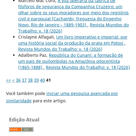
Marcelo Mac Cord,
A vila operária da fábrica de
fósforos de segurança da Companhia Cruzeiro: um
olhar sobre os seus moradores por meio dos registros
civil e paroquial (Cachambi, freguesia do Engenho
Novo, Rio de Janeiro – 1889-1903)
,
Revista Mundos do
Trabalho: v. 18 (2026)
Crislayne Alfagali,
Um livro imperativo e imperial: por
uma história social da produção da prata em Potosí
,
Revista Mundos do Trabalho: v. 18 (2026)
Adalberto Paz,
República do Cunani: a formação de
um país de quilombolas na Amazônia oitocentista
(1865-1888)
,
Revista Mundos do Trabalho: v. 18 (2026)
<<
<
36
37
38
39
40
41
Você também pode
iniciar uma pesquisa avançada por
similaridade
para este artigo.
Edição Atual