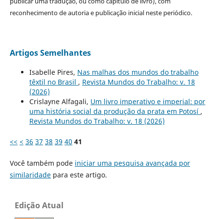
publicar uma tradução, ou como capítulo de livro), com
reconhecimento de autoria e publicação inicial neste periódico.
Artigos Semelhantes
Isabelle Pires,
Nas malhas dos mundos do trabalho
têxtil no Brasil
,
Revista Mundos do Trabalho: v. 18
(2026)
Crislayne Alfagali,
Um livro imperativo e imperial: por
uma história social da produção da prata em Potosí
,
Revista Mundos do Trabalho: v. 18 (2026)
<<
<
36
37
38
39
40
41
Você também pode
iniciar uma pesquisa avançada por
similaridade
para este artigo.
Edição Atual