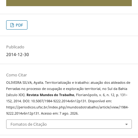
PDF
Publicado
2014-12-30
Como Citar
OLIVEIRA SILVA, Ayalla. Territorialização e trabalho: atuação dos aldeados de
Ferradas no processo de ocupação e exploração territorial, no Sul da Bahia
(século XIX).
Revista Mundos do Trabalho
, Florianópolis, v. 6, n. 12, p. 131–
152, 2014. DOI: 10.5007/1984-9222.2014v6n12p131. Disponível em:
https://periodicos.ufsc.br/index.php/mundosdotrabalho/article/view/1984-
9222.2014v6n12p131. Acesso em: 7 ago. 2026.
Fomatos de Citação