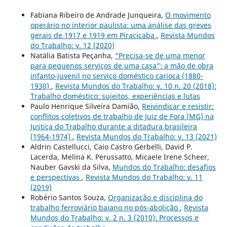
Fabiana Ribeiro de Andrade Junqueira,
O movimento
operário no interior paulista: uma análise das greves
gerais de 1917 e 1919 em Piracicaba
,
Revista Mundos
do Trabalho: v. 12 (2020)
Natália Batista Peçanha,
“Precisa-se de uma menor
para pequenos serviços de uma casa”: a mão de obra
infanto-juvenil no serviço doméstico carioca (1880-
1930)
,
Revista Mundos do Trabalho: v. 10 n. 20 (2018):
Trabalho doméstico: sujeitos, experiências e lutas
Paulo Henrique Silveira Damião,
Reivindicar e resistir:
conflitos coletivos de trabalho de Juiz de Fora (MG) na
Justiça do Trabalho durante a ditadura brasileira
(1964-1974)
,
Revista Mundos do Trabalho: v. 13 (2021)
Aldrin Castellucci, Caio Castro Gerbelli, David P.
Lacerda, Melina K. Perussatto, Micaele Irene Scheer,
Nauber Gavski da Silva,
Mundos do Trabalho: desafios
e perspectivas
,
Revista Mundos do Trabalho: v. 11
(2019)
Robério Santos Souza,
Organização e disciplina do
trabalho ferroviário baiano no pós-abolição
,
Revista
Mundos do Trabalho: v. 2 n. 3 (2010): Processos e