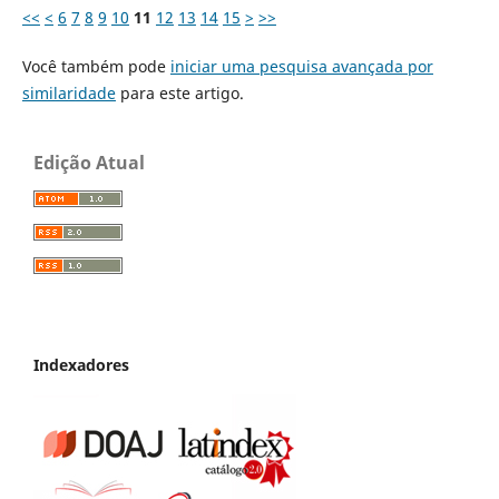
<<
<
6
7
8
9
10
11
12
13
14
15
>
>>
Você também pode
iniciar uma pesquisa avançada por
similaridade
para este artigo.
Edição Atual
Indexadores