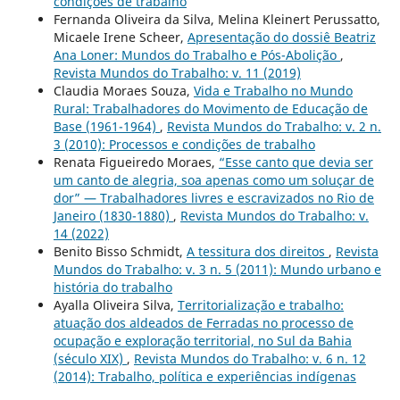
condições de trabalho
Fernanda Oliveira da Silva, Melina Kleinert Perussatto,
Micaele Irene Scheer,
Apresentação do dossiê Beatriz
Ana Loner: Mundos do Trabalho e Pós-Abolição
,
Revista Mundos do Trabalho: v. 11 (2019)
Claudia Moraes Souza,
Vida e Trabalho no Mundo
Rural: Trabalhadores do Movimento de Educação de
Base (1961-1964)
,
Revista Mundos do Trabalho: v. 2 n.
3 (2010): Processos e condições de trabalho
Renata Figueiredo Moraes,
“Esse canto que devia ser
um canto de alegria, soa apenas como um soluçar de
dor” — Trabalhadores livres e escravizados no Rio de
Janeiro (1830-1880)
,
Revista Mundos do Trabalho: v.
14 (2022)
Benito Bisso Schmidt,
A tessitura dos direitos
,
Revista
Mundos do Trabalho: v. 3 n. 5 (2011): Mundo urbano e
história do trabalho
Ayalla Oliveira Silva,
Territorialização e trabalho:
atuação dos aldeados de Ferradas no processo de
ocupação e exploração territorial, no Sul da Bahia
(século XIX)
,
Revista Mundos do Trabalho: v. 6 n. 12
(2014): Trabalho, política e experiências indígenas