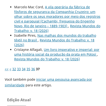
Marcelo Mac Cord,
A vila operária da fábrica de
fósforos de segurança da Companhia Cruzeiro: um
olhar sobre os seus moradores por meio dos registros
civil e paroquial (Cachambi, freguesia do Engenho
Novo, Rio de Janeiro – 1889-1903)
,
Revista Mundos do
Trabalho: v. 18 (2026)
Isabelle Pires,
Nas malhas dos mundos do trabalho
têxtil no Brasil
,
Revista Mundos do Trabalho: v. 18
(2026)
Crislayne Alfagali,
Um livro imperativo e imperial: por
uma história social da produção da prata em Potosí
,
Revista Mundos do Trabalho: v. 18 (2026)
<<
<
32
33
34
35
36
37
Você também pode
iniciar uma pesquisa avançada por
similaridade
para este artigo.
Edição Atual