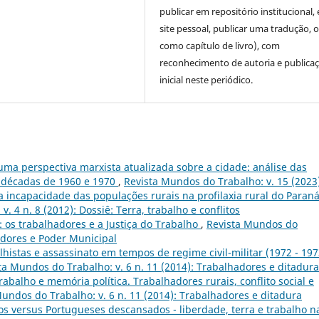
publicar em repositório institucional,
site pessoal, publicar uma tradução, 
como capítulo de livro), com
reconhecimento de autoria e publica
inicial neste periódico.
ma perspectiva marxista atualizada sobre a cidade: análise das
s décadas de 1960 e 1970
,
Revista Mundos do Trabalho: v. 15 (2023
a incapacidade das populações rurais na profilaxia rural do Paran
. 4 n. 8 (2012): Dossiê: Terra, trabalho e conflitos
: os trabalhadores e a Justiça do Trabalho
,
Revista Mundos do
hadores e Poder Municipal
alhistas e assassinato em tempos de regime civil-militar (1972 - 197
ta Mundos do Trabalho: v. 6 n. 11 (2014): Trabalhadores e ditadura
trabalho e memória política. Trabalhadores rurais, conflito social e
undos do Trabalho: v. 6 n. 11 (2014): Trabalhadores e ditadura
os versus Portugueses descansados - liberdade, terra e trabalho n