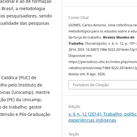
acional e ao de formação
 Brasil, a metodologia
los pesquisadores, sendo
Como Citar
ualidade das pesquisas
GOMES, Carlos Antonio. Uma referência te
metodológica para os estudos sobre a ed
da força de trabalho.
Revista Mundos do
Trabalho
, Florianópolis, v. 6, n. 12, p. 197
2014. DOI: 10.5007/1984-9222.2014v6n12p1
Disponível em:
https://periodicos.ufsc.br/index.php/mu
rabalho/article/view/1984-9222.2014v6n12
Acesso em: 8 ago. 2026.
 Católica (PUC) de
ho pelo Instituto de
Fomatos de Citação
pinas (Unicamp); mestre
ão (FE) da Unicamp;
Edição
 de trabalho; gestor
v. 6 n. 12 (2014): Trabalho, políti
Extensão e Pós-Graduação
experiências indígenas
Seção