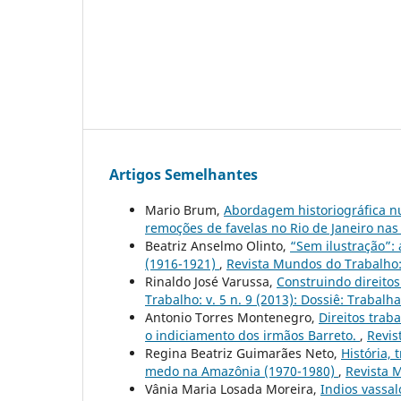
Artigos Semelhantes
Mario Brum,
Abordagem historiográfica nu
remoções de favelas no Rio de Janeiro na
Beatriz Anselmo Olinto,
“Sem ilustração”: 
(1916-1921)
,
Revista Mundos do Trabalho: v
Rinaldo José Varussa,
Construindo direitos
Trabalho: v. 5 n. 9 (2013): Dossiê: Trabal
Antonio Torres Montenegro,
Direitos trab
o indiciamento dos irmãos Barreto.
,
Revis
Regina Beatriz Guimarães Neto,
História, 
medo na Amazônia (1970-1980)
,
Revista M
Vânia Maria Losada Moreira,
Indios vassal