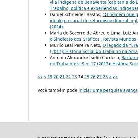
vila indígena de Benavente (capitania do E
Trabalho, política e experiências indígena
Daniel Schneider Bastos,
“O homem que ga
ideologia social do reformismo liberal in
(2024)
Maria do Socorro de Abreu e Lima, Luiz 
o Sindicato dos Gráficos
,
Revista Mundos do
Murilo Leal Pereira Neto,
O legado da “Era
(2017): História Social do Trabalho na Am
Antônio Alexandre Isidio Cardoso,
Barbara
do Trabalho: v. 9 n. 17 (2017): História S
<<
<
19
20
21
22
23
24
25
26
27
28
>
>>
Você também pode
iniciar uma pesquisa avança