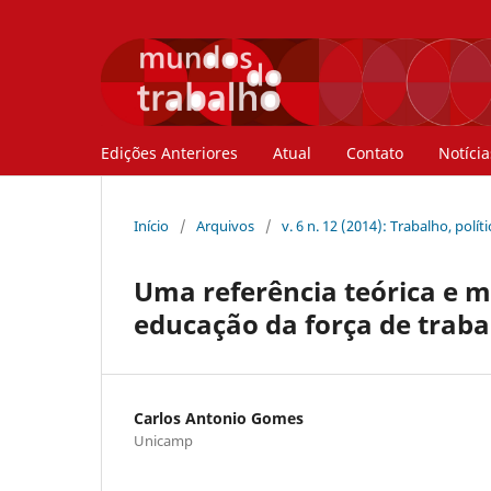
Edições Anteriores
Atual
Contato
Notícia
Início
/
Arquivos
/
v. 6 n. 12 (2014): Trabalho, polí
Uma referência teórica e m
educação da força de traba
Carlos Antonio Gomes
Unicamp