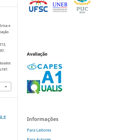
órica e
ucação
–213,
97.
Avaliação
ndosdot
p197.
ca e
Informações
Para Leitores
Para Autores