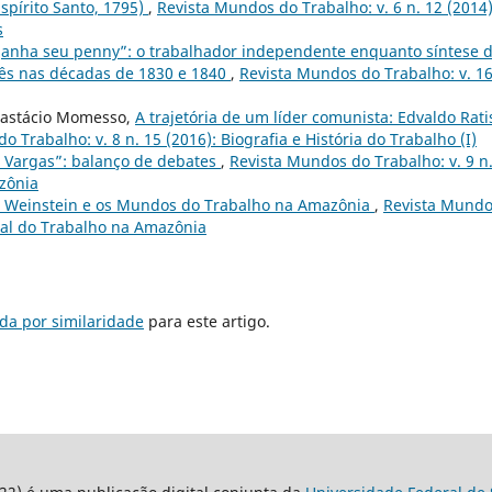
spírito Santo, 1795)
,
Revista Mundos do Trabalho: v. 6 n. 12 (2014)
s
nha seu penny”: o trabalhador independente enquanto síntese 
glês nas décadas de 1830 e 1840
,
Revista Mundos do Trabalho: v. 1
Anastácio Momesso,
A trajetória de um líder comunista: Edvaldo Rati
 Trabalho: v. 8 n. 15 (2016): Biografia e História do Trabalho (I)
 Vargas”: balanço de debates
,
Revista Mundos do Trabalho: v. 9 n
azônia
 Weinstein e os Mundos do Trabalho na Amazônia
,
Revista Mund
ocial do Trabalho na Amazônia
da por similaridade
para este artigo.