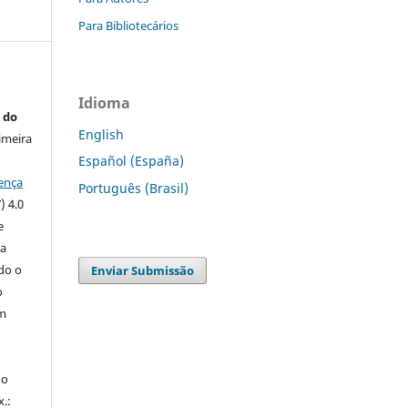
Para Bibliotecários
Idioma
 do
English
imeira
Español (España)
ença
Português (Brasil)
) 4.0
e
 a
ndo o
Enviar Submissão
o
m
do
x.: