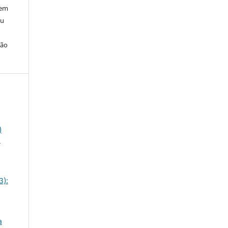
 em
ou
ção
)
á
3):
a