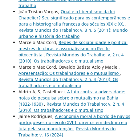
trabalho
João Tristan Vargas,
Qual é o liberalismo da lei
Chapelier? Seu significado para os contemporâneos e
para a historiografia francesa dos séculos XIX e XX.
,
Revista Mundos do Trabalho: v. 3 n. 5 (2011): Mundo
urbano e história do trabalho
Marcelo Mac Cord,
Redes de sociabilidade e política:
mestres de obras e associativismo no Recife
oitocentista
,
Revista Mundos do Trabalho: v. 2 n. 4
(2010): Os trabalhadores e o mutualismo
Marcelo Mac Cord, Osvaldo Batista Acioly Maciel,
Apresentação: Os trabalhadores e o mutualismo
,
Revista Mundos do Trabalho: v. 2 n. 4 (2010): Os
trabalhadores e o mutualismo
Aldrin A. S. Castellucci,
A luta contra a adversidade:
notas de pesquisa sobre o mutualismo na Bahia
(1832-1930)
,
Revista Mundos do Trabalho: v. 2 n. 4
(2010): Os trabalhadores e o mutualismo
Jaime Rodrigues,
A economia moral a bordo de navios
portugueses no século XVIII: direitos em declínio e a
luta pela sua manutenção
,
Revista Mundos do
Trabalho: v. 16 (2024)