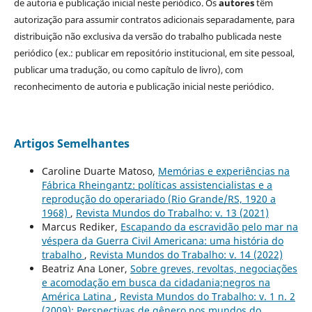
de autoria e publicação inicial neste periódico. Os
autores
têm
autorização para assumir contratos adicionais separadamente, para
distribuição não exclusiva da versão do trabalho publicada neste
periódico (ex.: publicar em repositório institucional, em site pessoal,
publicar uma tradução, ou como capítulo de livro), com
reconhecimento de autoria e publicação inicial neste periódico.
Artigos Semelhantes
Caroline Duarte Matoso,
Memórias e experiências na
Fábrica Rheingantz: políticas assistencialistas e a
reprodução do operariado (Rio Grande/RS, 1920 a
1968)
,
Revista Mundos do Trabalho: v. 13 (2021)
Marcus Rediker,
Escapando da escravidão pelo mar na
véspera da Guerra Civil Americana: uma história do
trabalho
,
Revista Mundos do Trabalho: v. 14 (2022)
Beatriz Ana Loner,
Sobre greves, revoltas, negociações
e acomodação em busca da cidadania;negros na
América Latina
,
Revista Mundos do Trabalho: v. 1 n. 2
(2009): Perspectivas de gênero nos mundos do