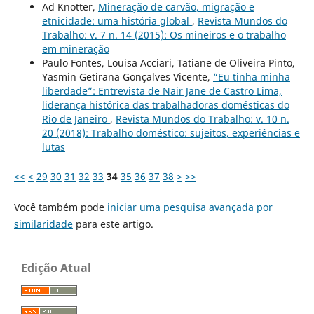
Ad Knotter,
Mineração de carvão, migração e
etnicidade: uma história global
,
Revista Mundos do
Trabalho: v. 7 n. 14 (2015): Os mineiros e o trabalho
em mineração
Paulo Fontes, Louisa Acciari, Tatiane de Oliveira Pinto,
Yasmin Getirana Gonçalves Vicente,
“Eu tinha minha
liberdade”: Entrevista de Nair Jane de Castro Lima,
liderança histórica das trabalhadoras domésticas do
Rio de Janeiro
,
Revista Mundos do Trabalho: v. 10 n.
20 (2018): Trabalho doméstico: sujeitos, experiências e
lutas
<<
<
29
30
31
32
33
34
35
36
37
38
>
>>
Você também pode
iniciar uma pesquisa avançada por
similaridade
para este artigo.
Edição Atual