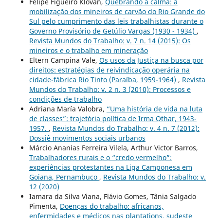
Felipe Figueiró Klovan,
Quebrando a calma: a
mobilização dos mineiros de carvão do Rio Grande do
Sul pelo cumprimento das leis trabalhistas durante o
Governo Provisório de Getúlio Vargas (1930 - 1934)
,
Revista Mundos do Trabalho: v. 7 n. 14 (2015): Os
mineiros e o trabalho em mineração
Eltern Campina Vale,
Os usos da Justiça na busca por
direitos: estratégias de reivindicação operária na
cidade-fábrica Rio Tinto (Paraíba, 1959-1964)
,
Revista
Mundos do Trabalho: v. 2 n. 3 (2010): Processos e
condições de trabalho
Adriana María Valobra,
“Uma história de vida na luta
de classes”: trajetória política de Irma Othar, 1943-
1957.
,
Revista Mundos do Trabalho: v. 4 n. 7 (2012):
Dossiê movimentos sociais urbanos
Márcio Ananias Ferreira Vilela, Arthur Victor Barros,
Trabalhadores rurais e o “credo vermelho”:
experiências protestantes na Liga Camponesa em
Goiana, Pernambuco
,
Revista Mundos do Trabalho: v.
12 (2020)
Iamara da Silva Viana, Flávio Gomes, Tânia Salgado
Pimenta,
Doenças do trabalho: africanos,
enfermidades e médicos nas plantations, sudeste