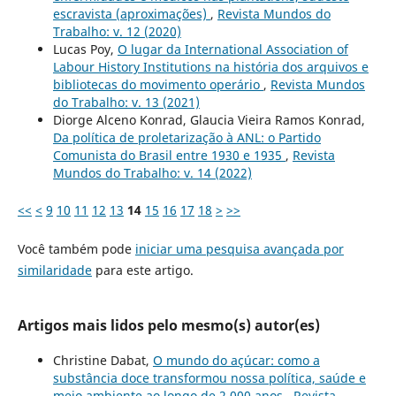
escravista (aproximações)
,
Revista Mundos do
Trabalho: v. 12 (2020)
Lucas Poy,
O lugar da International Association of
Labour History Institutions na história dos arquivos e
bibliotecas do movimento operário
,
Revista Mundos
do Trabalho: v. 13 (2021)
Diorge Alceno Konrad, Glaucia Vieira Ramos Konrad,
Da política de proletarização à ANL: o Partido
Comunista do Brasil entre 1930 e 1935
,
Revista
Mundos do Trabalho: v. 14 (2022)
<<
<
9
10
11
12
13
14
15
16
17
18
>
>>
Você também pode
iniciar uma pesquisa avançada por
similaridade
para este artigo.
Artigos mais lidos pelo mesmo(s) autor(es)
Christine Dabat,
O mundo do açúcar: como a
substância doce transformou nossa política, saúde e
meio ambiente ao longo de 2.000 anos
,
Revista