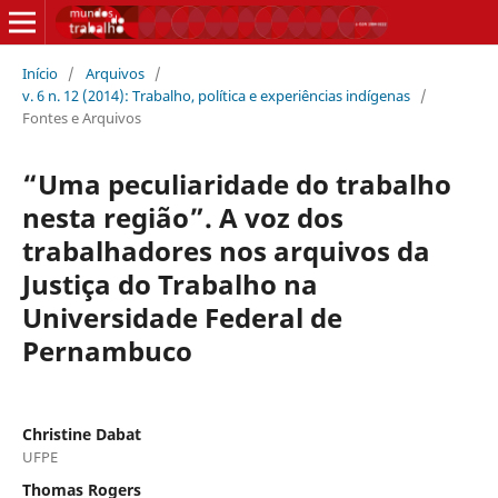
Início
/
Arquivos
/
v. 6 n. 12 (2014): Trabalho, política e experiências indígenas
/
Fontes e Arquivos
“Uma peculiaridade do trabalho
nesta região”. A voz dos
trabalhadores nos arquivos da
Justiça do Trabalho na
Universidade Federal de
Pernambuco
Christine Dabat
UFPE
Thomas Rogers