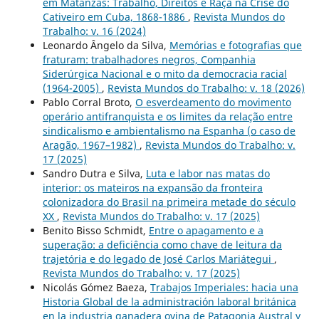
em Matanzas: Trabalho, Direitos e Raça na Crise do
Cativeiro em Cuba, 1868-1886
,
Revista Mundos do
Trabalho: v. 16 (2024)
Leonardo Ângelo da Silva,
Memórias e fotografias que
fraturam: trabalhadores negros, Companhia
Siderúrgica Nacional e o mito da democracia racial
(1964-2005)
,
Revista Mundos do Trabalho: v. 18 (2026)
Pablo Corral Broto,
O esverdeamento do movimento
operário antifranquista e os limites da relação entre
sindicalismo e ambientalismo na Espanha (o caso de
Aragão, 1967–1982)
,
Revista Mundos do Trabalho: v.
17 (2025)
Sandro Dutra e Silva,
Luta e labor nas matas do
interior: os mateiros na expansão da fronteira
colonizadora do Brasil na primeira metade do século
XX
,
Revista Mundos do Trabalho: v. 17 (2025)
Benito Bisso Schmidt,
Entre o apagamento e a
superação: a deficiência como chave de leitura da
trajetória e do legado de José Carlos Mariátegui
,
Revista Mundos do Trabalho: v. 17 (2025)
Nicolás Gómez Baeza,
Trabajos Imperiales: hacia una
Historia Global de la administración laboral británica
en la industria ganadera ovina de Patagonia Austral y