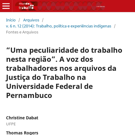
Início
/
Arquivos
/
v. 6 n. 12 (2014): Trabalho, política e experiências indígenas
/
Fontes e Arquivos
“Uma peculiaridade do trabalho
nesta região”. A voz dos
trabalhadores nos arquivos da
Justiça do Trabalho na
Universidade Federal de
Pernambuco
Christine Dabat
UFPE
Thomas Rogers