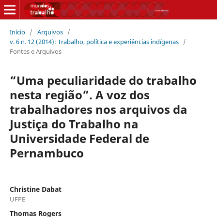
Início
/
Arquivos
/
v. 6 n. 12 (2014): Trabalho, política e experiências indígenas
/
Fontes e Arquivos
“Uma peculiaridade do trabalho
nesta região”. A voz dos
trabalhadores nos arquivos da
Justiça do Trabalho na
Universidade Federal de
Pernambuco
Christine Dabat
UFPE
Thomas Rogers