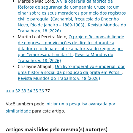
Marcelo Mac Cord,
A vila operária da fábrica de
fósforos de segurança da Companhia Cruzeiro: um
olhar sobre os seus moradores por meio dos registros
civil e paroquial (Cachambi, freguesia do Engenho
Novo, Rio de Janeiro – 1889-1903)
,
Revista Mundos do
Trabalho: v. 18 (2026)
Murilo Leal Pereira Neto,
O projeto Responsabilidade
de empresas por violações de direitos durante a
ditadura e o debate sobre a natureza do regime: por
que “empresarial-militar”?
,
Revista Mundos do
Trabalho: v. 18 (2026)
Crislayne Alfagali,
Um livro imperativo e imperial: por
uma história social da produção da prata em Potosí
,
Revista Mundos do Trabalho: v. 18 (2026)
<<
<
32
33
34
35
36
37
Você também pode
iniciar uma pesquisa avançada por
similaridade
para este artigo.
Artigos mais lidos pelo mesmo(s) autor(es)