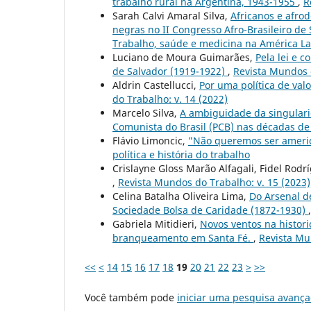
trabalho rural na Argentina, 1943-1955
,
R
Sarah Calvi Amaral Silva,
Africanos e afrod
negras no II Congresso Afro-Brasileiro de
Trabalho, saúde e medicina na América La
Luciano de Moura Guimarães,
Pela lei e c
de Salvador (1919-1922)
,
Revista Mundos d
Aldrin Castellucci,
Por uma política de val
do Trabalho: v. 14 (2022)
Marcelo Silva,
A ambiguidade da singularid
Comunista do Brasil (PCB) nas décadas d
Flávio Limoncic,
"Não queremos ser ameri
política e história do trabalho
Crislayne Gloss Marão Alfagali, Fidel Rod
,
Revista Mundos do Trabalho: v. 15 (2023)
Celina Batalha Oliveira Lima,
Do Arsenal d
Sociedade Bolsa de Caridade (1872-1930)
Gabriela Mitidieri,
Novos ventos na histori
branqueamento em Santa Fé.
,
Revista Mu
<<
<
14
15
16
17
18
19
20
21
22
23
>
>>
Você também pode
iniciar uma pesquisa avança