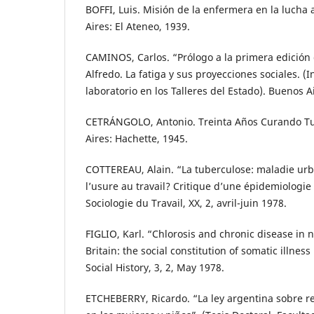
BOFFI, Luis. Misión de la enfermera en la lucha
Aires: El Ateneo, 1939.
CAMINOS, Carlos. “Prólogo a la primera edición 
Alfredo. La fatiga y sus proyecciones sociales. (
laboratorio en los Talleres del Estado). Buenos A
CETRÁNGOLO, Antonio. Treinta Años Curando T
Aires: Hachette, 1945.
COTTEREAU, Alain. “La tuberculose: maladie ur
l’usure au travail? Critique d’une épidemiologie of
Sociologie du Travail, XX, 2, avril-juin 1978.
FIGLIO, Karl. “Chlorosis and chronic disease in 
Britain: the social constitution of somatic illness 
Social History, 3, 2, May 1978.
ETCHEBERRY, Ricardo. “La ley argentina sobre r