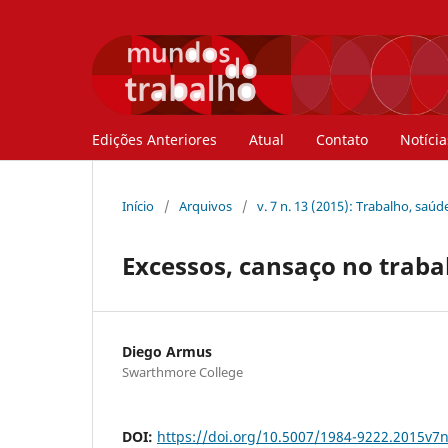
Edições Anteriores
Atual
Contato
Notícia
Início
/
Arquivos
/
v. 7 n. 13 (2015): Trabalho, saú
Excessos, cansaço no traba
Diego Armus
Swarthmore College
DOI:
https://doi.org/10.5007/1984-9222.2015v7