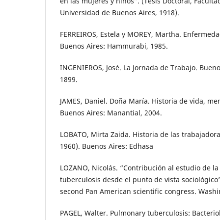
en las mujeres y niños”. (Tesis Doctoral, Facult
Universidad de Buenos Aires, 1918).
FERREIROS, Estela y MOREY, Martha. Enfermedad
Buenos Aires: Hammurabi, 1985.
INGENIEROS, José. La Jornada de Trabajo. Buenos
1899.
JAMES, Daniel. Doña María. Historia de vida, mem
Buenos Aires: Manantial, 2004.
LOBATO, Mirta Zaida. Historia de las trabajadora
1960). Buenos Aires: Edhasa
LOZANO, Nicolás. “Contribución al estudio de la e
tuberculosis desde el punto de vista sociológico
second Pan American scientific congress. Washi
PAGEL, Walter. Pulmonary tuberculosis: Bacterio