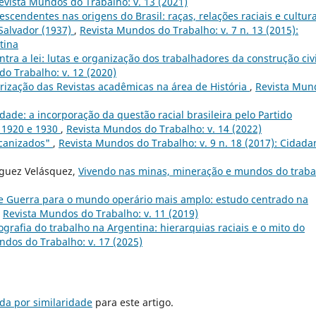
evista Mundos do Trabalho: v. 13 (2021)
escendentes nas origens do Brasil: raças, relações raciais e cultur
 Salvador (1937)
,
Revista Mundos do Trabalho: v. 7 n. 13 (2015):
tina
ontra a lei: lutas e organização dos trabalhadores da construção civi
o Trabalho: v. 12 (2020)
orização das Revistas acadêmicas na área de História
,
Revista Mun
ade: a incorporação da questão racial brasileira pelo Partido
e 1920 e 1930
,
Revista Mundos do Trabalho: v. 14 (2022)
canizados"
,
Revista Mundos do Trabalho: v. 9 n. 18 (2017): Cidada
ríguez Velásquez,
Vivendo nas minas, mineração e mundos do traba
e Guerra para o mundo operário mais amplo: estudo centrado na
,
Revista Mundos do Trabalho: v. 11 (2019)
ografia do trabalho na Argentina: hierarquias raciais e o mito do
ndos do Trabalho: v. 17 (2025)
da por similaridade
para este artigo.