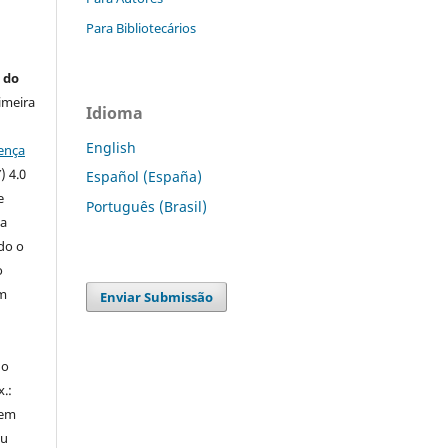
Para Bibliotecários
 do
imeira
Idioma
English
ença
) 4.0
Español (España)
e
Português (Brasil)
 a
ndo o
o
m
Enviar Submissão
do
x.:
 em
ou