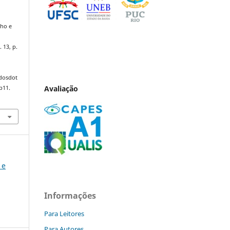
lho e
. 13, p.
ndosdot
Avaliação
p11.
 e
Informações
Para Leitores
Para Autores