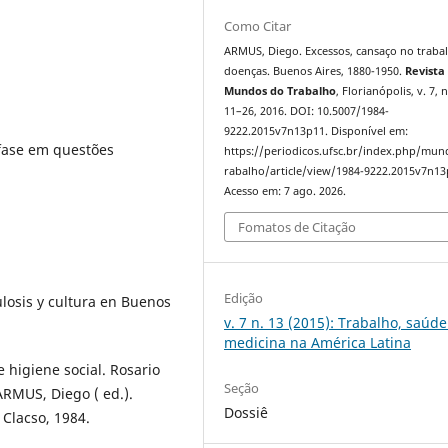
Como Citar
ARMUS, Diego. Excessos, cansaço no traba
doenças. Buenos Aires, 1880-1950.
Revista
Mundos do Trabalho
, Florianópolis, v. 7, n
11–26, 2016. DOI: 10.5007/1984-
9222.2015v7n13p11. Disponível em:
nfase em questões
https://periodicos.ufsc.br/index.php/mu
rabalho/article/view/1984-9222.2015v7n13
Acesso em: 7 ago. 2026.
Fomatos de Citação
Edição
losis y cultura en Buenos
v. 7 n. 13 (2015): Trabalho, saúde
medicina na América Latina
higiene social. Rosario
Seção
 ARMUS, Diego ( ed.).
Dossiê
 Clacso, 1984.