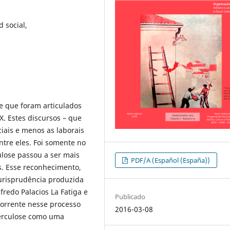
 social,
se que foram articulados
X. Estes discursos – que
iais e menos as laborais
tre eles. Foi somente no
lose passou a ser mais
PDF/A (Español (España))
. Esse reconhecimento,
jurisprudência produzida
fredo Palacios La Fatiga e
Publicado
ecorrente nesse processo
2016-03-08
erculose como uma