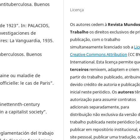
 antituberculosa. Buenos
Licença
Os autores cedem à
Revista Mundos
de 1923”. In: PALACIOS,
Trabalho
os direitos exclusivos de pr
Investigaciones de
publicação, com o trabalho
ires: La Vanguardia, 1935.
simultaneamente licenciado sob a
Lic
uberculosos. Buenos
Creative Commons Attribution
(CC BY
International. Esta licença permite qu
terceiros
remixem, adaptem e criem
baine ou maladie de
partir do trabalho publicado, atribui
ficielle: le cas de Paris”.
devido crédito de autoria e publicaçã
inicial neste periódico. Os
autores
tê
autorização para assumir contratos
ninettennth-century
adicionais separadamente, para
in a capitalist society”.
distribuição não exclusiva da versão 
trabalho publicada neste periódico (e
publicar em repositório institucional,
eglamentación del trabajo
site pessoal, publicar uma tradução, 