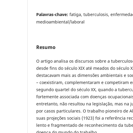
Palavras-chave:
fatiga, tuberculosis, enfermedad
medioambiental/laboral
Resumo
O artigo analisa os discursos sobre a tuberculo
desde fins do século XIX até meados do século X
destacavam mais as dimensões ambientais e soc
– coexistiram, complementaram e competiram en
segundo quartel do século XX, quando a tubercu
fortemente associada com doenças ocupacionais
entretanto, não resultou na legislação, mas na 
por casos particulares. O trabalho pioneiro de Al
suas projeções sociais (1923) foi a referência r
lento e fragmentado de reconhecimento da tub
doença do mundo do trabalho.