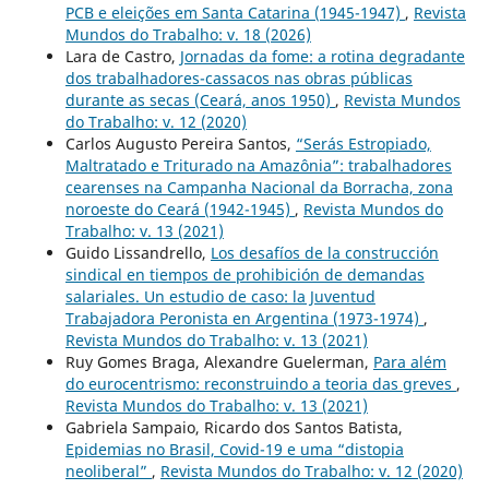
PCB e eleições em Santa Catarina (1945-1947)
,
Revista
Mundos do Trabalho: v. 18 (2026)
Lara de Castro,
Jornadas da fome: a rotina degradante
dos trabalhadores-cassacos nas obras públicas
durante as secas (Ceará, anos 1950)
,
Revista Mundos
do Trabalho: v. 12 (2020)
Carlos Augusto Pereira Santos,
“Serás Estropiado,
Maltratado e Triturado na Amazônia”: trabalhadores
cearenses na Campanha Nacional da Borracha, zona
noroeste do Ceará (1942-1945)
,
Revista Mundos do
Trabalho: v. 13 (2021)
Guido Lissandrello,
Los desafíos de la construcción
sindical en tiempos de prohibición de demandas
salariales. Un estudio de caso: la Juventud
Trabajadora Peronista en Argentina (1973-1974)
,
Revista Mundos do Trabalho: v. 13 (2021)
Ruy Gomes Braga, Alexandre Guelerman,
Para além
do eurocentrismo: reconstruindo a teoria das greves
,
Revista Mundos do Trabalho: v. 13 (2021)
Gabriela Sampaio, Ricardo dos Santos Batista,
Epidemias no Brasil, Covid-19 e uma “distopia
neoliberal”
,
Revista Mundos do Trabalho: v. 12 (2020)