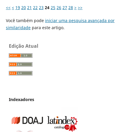
<<
<
19
20
21
22
23
24
25
26
27
28
>
>>
Você também pode
iniciar uma pesquisa avançada por
similaridade
para este artigo.
Edição Atual
Indexadores