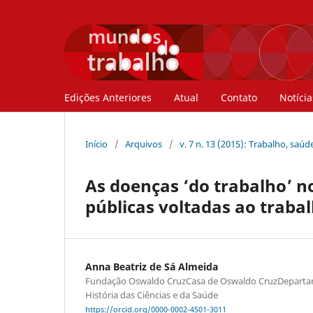
Edições Anteriores
Atual
Contato
Notícia
Início
/
Arquivos
/
v. 7 n. 13 (2015): Trabalho, saú
As doenças ‘do trabalho’ no
públicas voltadas ao traba
Anna Beatriz de Sá Almeida
Fundação Oswaldo CruzCasa de Oswaldo CruzDeparta
História das Ciências e da Saúde
https://orcid.org/0000-0002-4501-3011