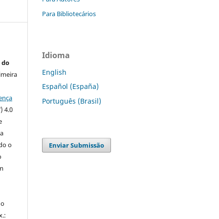
Para Bibliotecários
Idioma
 do
English
imeira
Español (España)
ença
Português (Brasil)
) 4.0
e
 a
ndo o
Enviar Submissão
o
m
do
x.: