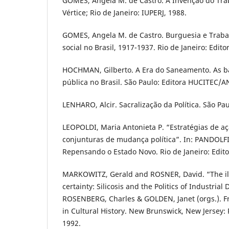
GOMES, Angela M. de Castro. A Invenção do Tra
Vértice; Rio de Janeiro: IUPERJ, 1988.
GOMES, Angela M. de Castro. Burguesia e Trabalh
social no Brasil, 1917-1937. Rio de Janeiro: Edit
HOCHMAN, Gilberto. A Era do Saneamento. As ba
pública no Brasil. São Paulo: Editora HUCITEC/
LENHARO, Alcir. Sacralização da Política. São Pau
LEOPOLDI, Maria Antonieta P. “Estratégias de a
conjunturas de mudança política”. In: PANDOLFI,
Repensando o Estado Novo. Rio de Janeiro: Edito
MARKOWITZ, Gerald and ROSNER, David. “The ill
certainty: Silicosis and the Politics of Industrial 
ROSENBERG, Charles & GOLDEN, Janet (orgs.). F
in Cultural History. New Brunswick, New Jersey: 
1992.