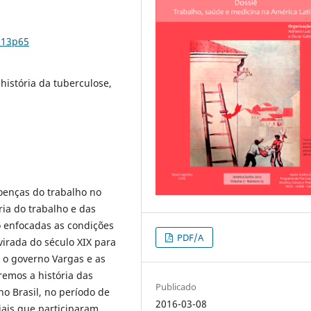
n13p65
 história da tuberculose,
doenças do trabalho no
ria do trabalho e das
ão enfocadas as condições
PDF/A
virada do século XIX para
m o governo Vargas e as
remos a história das
Publicado
o Brasil, no período de
2016-03-08
iais que participaram