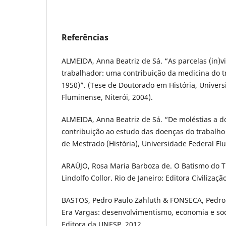
Referências
ALMEIDA, Anna Beatriz de Sá. “As parcelas (in)v
trabalhador: uma contribuição da medicina do tr
1950)”. (Tese de Doutorado em História, Univers
Fluminense, Niterói, 2004).
ALMEIDA, Anna Beatriz de Sá. “De moléstias a d
contribuição ao estudo das doenças do trabalho 
de Mestrado (História), Universidade Federal Flu
ARAÚJO, Rosa Maria Barboza de. O Batismo do Tr
Lindolfo Collor. Rio de Janeiro: Editora Civilizaçã
BASTOS, Pedro Paulo Zahluth & FONSECA, Pedro C
Era Vargas: desenvolvimentismo, economia e soc
Editora da UNESP, 2012.