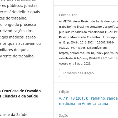
es públicos, juristas,
necessário definir quais
Como Citar
es do trabalho,
ALMEIDA, Anna Beatriz de Sá. As doenças 
ao longo do processo
trabalho’ no Brasil no contexto das polític
reivindicações dos
públicas voltadas ao trabalhador (1920-195
tigos médicos, serão
Revista Mundos do Trabalho
, Florianópoli
n. 13, p. 65–84, 2016. DOI: 10.5007/1984-
s os quais acatavam ou
9222.2015v7n13p65. Disponível em:
miliares de que a
https://periodicos.ufsc.br/index.php/mu
rrente do trabalho.
rabalho/article/view/1984-9222.2015v7n13
Acesso em: 8 ago. 2026.
Fomatos de Citação
 CruzCasa de Oswaldo
Edição
 Ciências e da Saúde
v. 7 n. 13 (2015): Trabalho, saúde
medicina na América Latina
cias e da Saúde
Seção