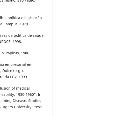
balhismo. São Paulo:
o: política e legislação
ora Campus, 1979.
ses da política de saúde
ANPOCS, 1998.
lo: Papirus, 1986.
ção empresarial em
 Dulce (org.).
ra da FGV, 1999.
usion of medical
Disability, 1930-1960”. In:
raming Disease. Studies
Rutgers University Press,