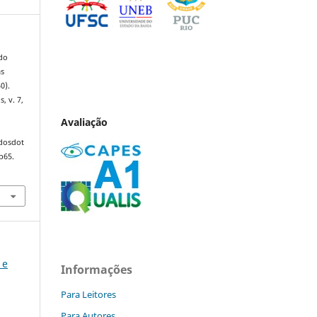
‘do
as
0).
s, v. 7,
Avaliação
ndosdot
p65.
 e
Informações
Para Leitores
Para Autores