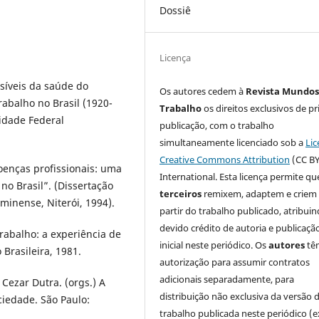
Dossiê
Licença
isíveis da saúde do
Os autores cedem à
Revista Mundos
abalho no Brasil (1920-
Trabalho
os direitos exclusivos de pr
idade Federal
publicação, com o trabalho
simultaneamente licenciado sob a
Lic
Creative Commons Attribution
(CC BY
oenças profissionais: uma
International. Esta licença permite qu
no Brasil”. (Dissertação
terceiros
remixem, adaptem e criem
minense, Niterói, 1994).
partir do trabalho publicado, atribui
devido crédito de autoria e publicaçã
abalho: a experiência de
inicial neste periódico. Os
autores
tê
o Brasileira, 1981.
autorização para assumir contratos
adicionais separadamente, para
ezar Dutra. (orgs.) A
distribuição não exclusiva da versão 
iedade. São Paulo:
trabalho publicada neste periódico (e