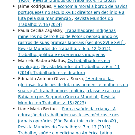
1920)
,
Revista Mundos do Trabalho: v. 15 (2023)
Jaime Rodrigues,
A economia moral a bordo de navios
portugueses no século XVIII: direitos em declínio e a
luta pela sua manutenção
,
Revista Mundos do
Trabalho: v. 16 (2024)
Paula Cecilia Zagalsky,
Trabalhadores indígenas
mineiros no Cerro Rico de Potosí: perseguindo os
rastros de suas práticas laborais (séculos XVI e XVII)
,
Revista Mundos do Trabalho: v. 6 n. 12 (2014):
Trabalho, política e experiências indígenas
Marcelo Badaró Mattos,
Os trabalhadores e a
revolução
,
Revista Mundos do Trabalho: v. 6 n. 11
(2014): Trabalhadores e ditadura
Edinaldo Antonio Oliveira Souza,
“Herdeiro das
gloriosas tradições de luta dos homens e mulheres da
sua raça”: trabalhadores, política, classe e raça na
Bahia no pós-Segunda Guerra Mundial
,
Revista
Mundos do Trabalho: v. 15 (2023)
Liane Maria Bertucci,
Para a saúde da criança. A
educação do trabalhador nas teses médicas e nos
jornais operários (São Paulo, início do século XX)
,
Revista Mundos do Trabalho: v. 7 n. 13 (2015):
Trabalho, saúde e medicina na América Latina