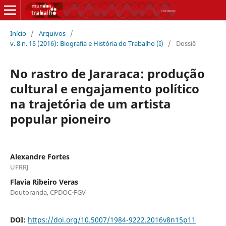
Início
/
Arquivos
/
v. 8 n. 15 (2016): Biografia e História do Trabalho (I)
/
Dossiê
No rastro de Jararaca: produção
cultural e engajamento político
na trajetória de um artista
popular pioneiro
Alexandre Fortes
UFRRJ
Flavia Ribeiro Veras
Doutoranda, CPDOC-FGV
DOI:
https://doi.org/10.5007/1984-9222.2016v8n15p11