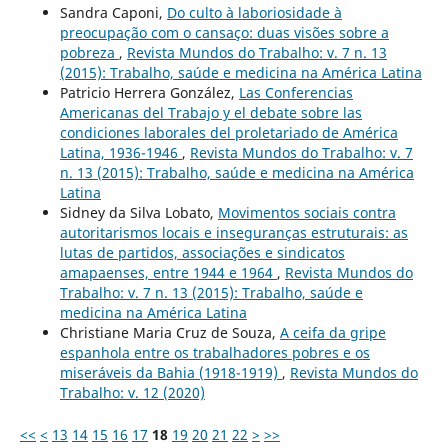
Sandra Caponi,
Do culto à laboriosidade à
preocupação com o cansaço: duas visões sobre a
pobreza
,
Revista Mundos do Trabalho: v. 7 n. 13
(2015): Trabalho, saúde e medicina na América Latina
Patricio Herrera González,
Las Conferencias
Americanas del Trabajo y el debate sobre las
condiciones laborales del proletariado de América
Latina, 1936-1946
,
Revista Mundos do Trabalho: v. 7
n. 13 (2015): Trabalho, saúde e medicina na América
Latina
Sidney da Silva Lobato,
Movimentos sociais contra
autoritarismos locais e inseguranças estruturais: as
lutas de partidos, associações e sindicatos
amapaenses, entre 1944 e 1964
,
Revista Mundos do
Trabalho: v. 7 n. 13 (2015): Trabalho, saúde e
medicina na América Latina
Christiane Maria Cruz de Souza,
A ceifa da gripe
espanhola entre os trabalhadores pobres e os
miseráveis da Bahia (1918-1919)
,
Revista Mundos do
Trabalho: v. 12 (2020)
<<
<
13
14
15
16
17
18
19
20
21
22
>
>>