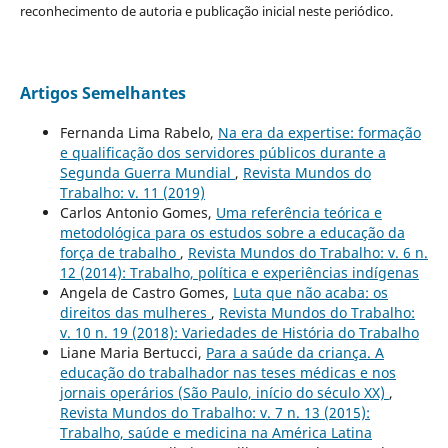
reconhecimento de autoria e publicação inicial neste periódico.
Artigos Semelhantes
Fernanda Lima Rabelo,
Na era da expertise: formação
e qualificação dos servidores públicos durante a
Segunda Guerra Mundial
,
Revista Mundos do
Trabalho: v. 11 (2019)
Carlos Antonio Gomes,
Uma referência teórica e
metodológica para os estudos sobre a educação da
força de trabalho
,
Revista Mundos do Trabalho: v. 6 n.
12 (2014): Trabalho, política e experiências indígenas
Angela de Castro Gomes,
Luta que não acaba: os
direitos das mulheres
,
Revista Mundos do Trabalho:
v. 10 n. 19 (2018): Variedades de História do Trabalho
Liane Maria Bertucci,
Para a saúde da criança. A
educação do trabalhador nas teses médicas e nos
jornais operários (São Paulo, início do século XX)
,
Revista Mundos do Trabalho: v. 7 n. 13 (2015):
Trabalho, saúde e medicina na América Latina