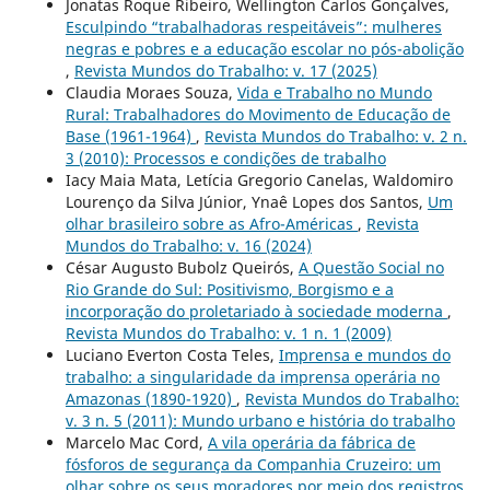
Jonatas Roque Ribeiro, Wellington Carlos Gonçalves,
Esculpindo “trabalhadoras respeitáveis”: mulheres
negras e pobres e a educação escolar no pós-abolição
,
Revista Mundos do Trabalho: v. 17 (2025)
Claudia Moraes Souza,
Vida e Trabalho no Mundo
Rural: Trabalhadores do Movimento de Educação de
Base (1961-1964)
,
Revista Mundos do Trabalho: v. 2 n.
3 (2010): Processos e condições de trabalho
Iacy Maia Mata, Letícia Gregorio Canelas, Waldomiro
Lourenço da Silva Júnior, Ynaê Lopes dos Santos,
Um
olhar brasileiro sobre as Afro-Américas
,
Revista
Mundos do Trabalho: v. 16 (2024)
César Augusto Bubolz Queirós,
A Questão Social no
Rio Grande do Sul: Positivismo, Borgismo e a
incorporação do proletariado à sociedade moderna
,
Revista Mundos do Trabalho: v. 1 n. 1 (2009)
Luciano Everton Costa Teles,
Imprensa e mundos do
trabalho: a singularidade da imprensa operária no
Amazonas (1890-1920)
,
Revista Mundos do Trabalho:
v. 3 n. 5 (2011): Mundo urbano e história do trabalho
Marcelo Mac Cord,
A vila operária da fábrica de
fósforos de segurança da Companhia Cruzeiro: um
olhar sobre os seus moradores por meio dos registros