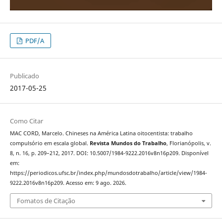
PDF/A
Publicado
2017-05-25
Como Citar
MAC CORD, Marcelo. Chineses na América Latina oitocentista: trabalho
compulsório em escala global.
Revista Mundos do Trabalho
, Florianópolis, v.
8, n. 16, p. 209–212, 2017. DOI: 10.5007/1984-9222.2016v8n16p209. Disponível
em:
https://periodicos.ufsc.br/index.php/mundosdotrabalho/article/view/1984-
9222.2016v8n16p209. Acesso em: 9 ago. 2026.
Fomatos de Citação