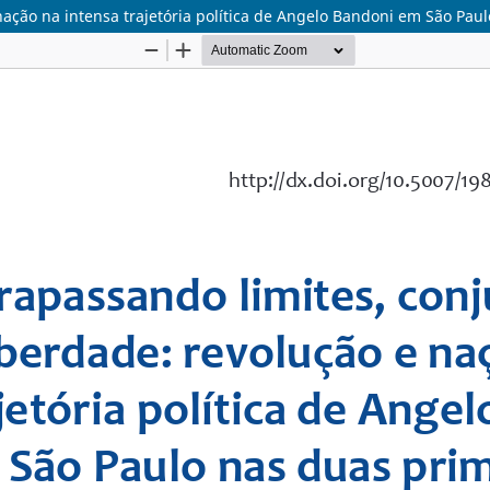
nação na intensa trajetória política de Angelo Bandoni em São Pau