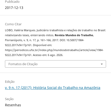
Publicado
2017-12-13
Como Citar
LOBO, Valéria Marques. Judiciário trabalhista e relações de trabalho no Brasil:
relativizando teses, enterrando mitos.
Revista Mundos do Trabalho
,
Florianópolis, v. 9, n. 17, p. 161–166, 2017. DOI: 10.5007/1984-
9222.2017v9n17p161. Disponível em:
https://periodicos.ufsc.br/index.php/mundosdotrabalho/article/view/1984-
9222.2017v9n17p161. Acesso em: 6 ago. 2026.
Fomatos de Citação
Edição
v. 9 n. 17 (2017): História Social do Trabalho na Amazônia
Seção
Resenhas