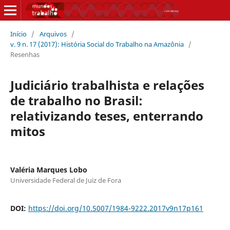
Início
/
Arquivos
/
v. 9 n. 17 (2017): História Social do Trabalho na Amazônia
/
Resenhas
Judiciário trabalhista e relações
de trabalho no Brasil:
relativizando teses, enterrando
mitos
Valéria Marques Lobo
Universidade Federal de Juiz de Fora
DOI:
https://doi.org/10.5007/1984-9222.2017v9n17p161