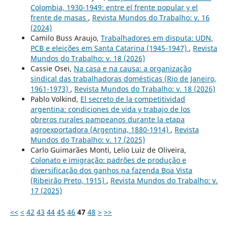
Colombia, 1930-1949: entre el frente popular y el
frente de masas
,
Revista Mundos do Trabalho: v. 16
(2024)
Camilo Buss Araujo,
Trabalhadores em disputa: UDN,
PCB e eleições em Santa Catarina (1945-1947)
,
Revista
Mundos do Trabalho: v. 18 (2026)
Cassie Osei,
Na casa e na causa: a organização
sindical das trabalhadoras domésticas (Rio de Janeiro,
1961-1973)
,
Revista Mundos do Trabalho: v. 18 (2026)
Pablo Volkind,
El secreto de la competitividad
argentina: condiciones de vida y trabajo de los
obreros rurales pampeanos durante la etapa
agroexportadora (Argentina, 1880-1914)
,
Revista
Mundos do Trabalho: v. 17 (2025)
Carlo Guimarães Monti, Lelio Luiz de Oliveira,
Colonato e imigração: padrões de produção e
diversificação dos ganhos na fazenda Boa Vista
(Ribeirão Preto, 1915)
,
Revista Mundos do Trabalho: v.
17 (2025)
<<
<
42
43
44
45
46
47
48
>
>>