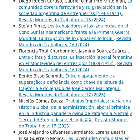
Diego Rubén Ceruso, Gabriel Omar Piro Mittelman,
La
comunidad obrera ferroviaria y su gravitación en la
sociedad argentina de entreguerras (1930-1943)
,
Revista Mundos do Trabalho: v. 16 (2024)
Stefan Rinke,
Los trabajadores y las izquierdas en el
Cono Sur latinoamericano frente a la Primera Guerra
Mundial: La irrupción de lo global en lo local
,
Revista
Mundos do Trabalho: v. 16 (2024)
Florencia Thul Charbonnier, Jazmina Suárez Suárez ,
Entre cifras y discursos. La inserción laboral femenina
en el Montevideo del entresiglos (1889-1913)
,
Revista
Mundos do Trabalho: v. 16 (2024)
Benito Bisso Schmidt,
Entre o apagamento e a
superação: a deficiência como chave de leitura da
trajetória e do legado de José Carlos Mariátegui
,
Revista Mundos do Trabalho: v. 17 (2025)
Nicolás Gómez Baeza,
Trabajos Imperiales: hacia una
Historia Global de la administración laboral británica
en la industria ganadera ovina de Patagonia Austral y
Tierra del Fuego desde el siglo XIX
,
Revista Mundos
do Trabalho: v. 17 (2025)
José Alejandro Cifuentes Sarmiento, Lorena Beatriz
Elisa Guerrero Mojica,
Las juventudes comunistas en