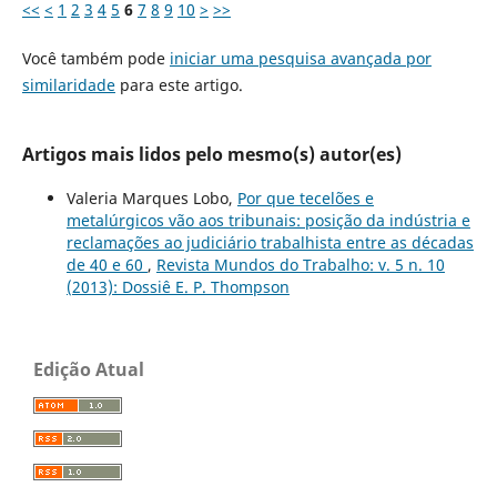
<<
<
1
2
3
4
5
6
7
8
9
10
>
>>
Você também pode
iniciar uma pesquisa avançada por
similaridade
para este artigo.
Artigos mais lidos pelo mesmo(s) autor(es)
Valeria Marques Lobo,
Por que tecelões e
metalúrgicos vão aos tribunais: posição da indústria e
reclamações ao judiciário trabalhista entre as décadas
de 40 e 60
,
Revista Mundos do Trabalho: v. 5 n. 10
(2013): Dossiê E. P. Thompson
Edição Atual