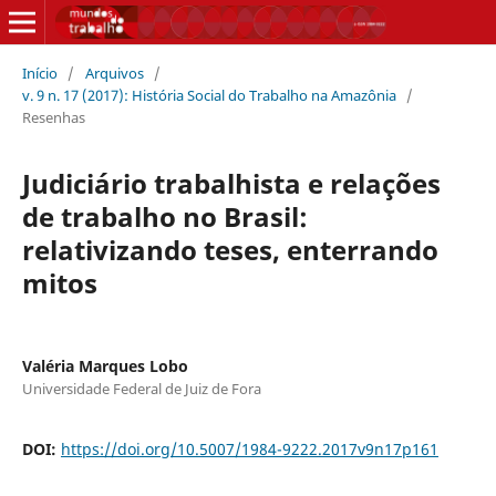
Início
/
Arquivos
/
v. 9 n. 17 (2017): História Social do Trabalho na Amazônia
/
Resenhas
Judiciário trabalhista e relações
de trabalho no Brasil:
relativizando teses, enterrando
mitos
Valéria Marques Lobo
Universidade Federal de Juiz de Fora
DOI:
https://doi.org/10.5007/1984-9222.2017v9n17p161