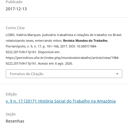
Publicado
2017-12-13
Como Citar
LOBO, Valéria Marques. Judiciário trabalhista e relações de trabalho no Brasil:
relativizando teses, enterrando mitos.
Revista Mundos do Trabalho
,
Florianópolis, v. 9, n. 17, p. 161–166, 2017. DOI: 10.5007/1984-
9222.2017v9n17p161. Disponível em:
https://periodicos.ufsc.br/index.php/mundosdotrabalho/article/view/1984-
9222.2017v9n17p161. Acesso em: 6 ago. 2026.
Fomatos de Citação
Edição
v. 9 n. 17 (2017): História Social do Trabalho na Amazônia
Seção
Resenhas