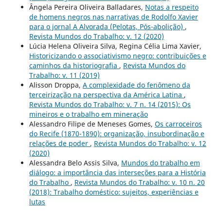
Ângela Pereira Oliveira Balladares,
Notas a respeito
de homens negros nas narrativas de Rodolfo Xavier
para o jornal A Alvorada (Pelotas, Pós-abolição)
,
Revista Mundos do Trabalho: v. 12 (2020)
Lúcia Helena Oliveira Silva, Regina Célia Lima Xavier,
Historicizando o associativismo negro: contribuições e
caminhos da historiografia
,
Revista Mundos do
Trabalho: v. 11 (2019)
Alisson Droppa,
A complexidade do fenômeno da
terceirização na perspectiva da América Latina
,
Revista Mundos do Trabalho: v. 7 n. 14 (2015): Os
mineiros e o trabalho em mineração
Alessandro Filipe de Meneses Gomes,
Os carroceiros
do Recife (1870-1890): organização, insubordinação e
relações de poder
,
Revista Mundos do Trabalho: v. 12
(2020)
Alessandra Belo Assis Silva,
Mundos do trabalho em
diálogo: a importância das interseções para a História
do Trabalho
,
Revista Mundos do Trabalho: v. 10 n. 20
(2018): Trabalho doméstico: sujeitos, experiências e
lutas