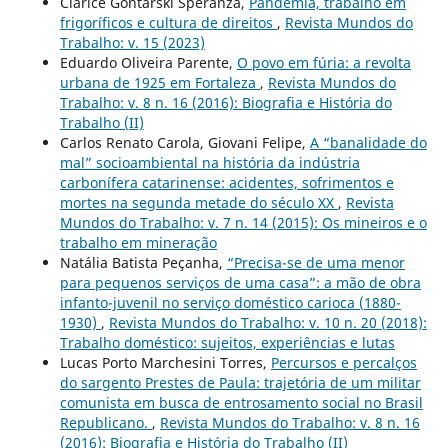
Clarice Gontarski Speranza,
Pandemia, trabalho em
frigoríficos e cultura de direitos
,
Revista Mundos do
Trabalho: v. 15 (2023)
Eduardo Oliveira Parente,
O povo em fúria: a revolta
urbana de 1925 em Fortaleza
,
Revista Mundos do
Trabalho: v. 8 n. 16 (2016): Biografia e História do
Trabalho (II)
Carlos Renato Carola, Giovani Felipe,
A “banalidade do
mal” socioambiental na história da indústria
carbonífera catarinense: acidentes, sofrimentos e
mortes na segunda metade do século XX
,
Revista
Mundos do Trabalho: v. 7 n. 14 (2015): Os mineiros e o
trabalho em mineração
Natália Batista Peçanha,
“Precisa-se de uma menor
para pequenos serviços de uma casa”: a mão de obra
infanto-juvenil no serviço doméstico carioca (1880-
1930)
,
Revista Mundos do Trabalho: v. 10 n. 20 (2018):
Trabalho doméstico: sujeitos, experiências e lutas
Lucas Porto Marchesini Torres,
Percursos e percalços
do sargento Prestes de Paula: trajetória de um militar
comunista em busca de entrosamento social no Brasil
Republicano.
,
Revista Mundos do Trabalho: v. 8 n. 16
(2016): Biografia e História do Trabalho (II)