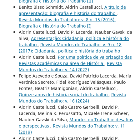
Biografia e História do Trabalho (II)
Benito Bisso Schmidt, Aldrin Castellucci,
A título de
apresentação: biografia e história do trabalho
,
Revista Mundos do Trabalho: v. 8 n. 15 (2016):
Biografia e História do Trabalho (I)
Aldrin Castellucci, David P. Lacerda, Nauber Gavski da
Silva,
Apresentação: Cidadania, política e história do
trabalho
,
Revista Mundos do Trabalho: v. 9 n. 18
(2017): Cidadania, política e história do trabalho
Aldrin Castellucci,
Por uma política de valorização das
Revistas acadêmicas na área de História
,
Revista
Mundos do Trabalho: v. 14 (2022)
Felipe Azevedo e Souza, David Patrício Lacerda, María
Verónica Secreto, Fidel Rodríguez Velásquez, Paulo
Fontes, Beatriz Mamigonian, Aldrin Castellucci,
Quinze anos de história social do trabalho
,
Revista
Mundos do Trabalho: v. 16 (2024)
Aldrin Castellucci, Caio Castro Gerbelli, David P.
Lacerda, Melina K. Perussatto, Micaele Irene Scheer,
Nauber Gavski da Silva,
Mundos do Trabalho: desafios
e perspectivas
,
Revista Mundos do Trabalho: v. 11
(2019)
Aldrin Castellucci, Caio Castro Gerbelli, David P.