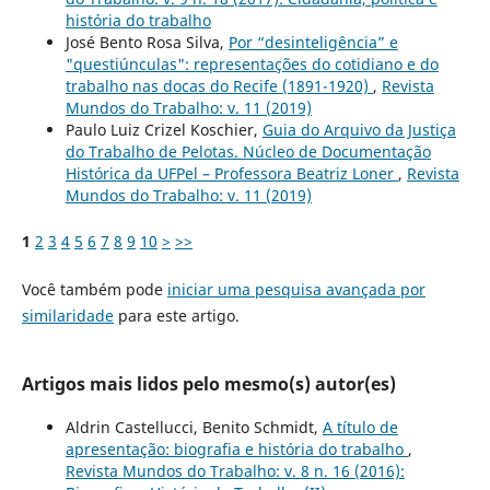
história do trabalho
José Bento Rosa Silva,
Por “desinteligência” e
"questiúnculas": representações do cotidiano e do
trabalho nas docas do Recife (1891-1920)
,
Revista
Mundos do Trabalho: v. 11 (2019)
Paulo Luiz Crizel Koschier,
Guia do Arquivo da Justiça
do Trabalho de Pelotas. Núcleo de Documentação
Histórica da UFPel – Professora Beatriz Loner
,
Revista
Mundos do Trabalho: v. 11 (2019)
1
2
3
4
5
6
7
8
9
10
>
>>
Você também pode
iniciar uma pesquisa avançada por
similaridade
para este artigo.
Artigos mais lidos pelo mesmo(s) autor(es)
Aldrin Castellucci, Benito Schmidt,
A título de
apresentação: biografia e história do trabalho
,
Revista Mundos do Trabalho: v. 8 n. 16 (2016):