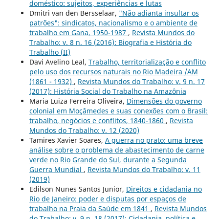
doméstico: sujeitos, experiências e lutas
Dmitri van den Bersselaar,
"Não adianta insultar os
patrões": sindicatos, nacionalismo e o ambiente de
trabalho em Gana, 1950-1987
,
Revista Mundos do
Trabalho: v. 8 n. 16 (2016): Biografia e História do
Trabalho (II)
Davi Avelino Leal,
Trabalho, territorialização e conflito
pelo uso dos recursos naturais no Rio Madeira /AM
(1861 - 1932)
,
Revista Mundos do Trabalho: v. 9 n. 17
(2017): História Social do Trabalho na Amazônia
Maria Luiza Ferreira Oliveira,
Dimensões do governo
colonial em Moçâmedes e suas conexões com o Brasil:
trabalho, negócios e conflitos, 1840-1860
,
Revista
Mundos do Trabalho: v. 12 (2020)
Tamires Xavier Soares,
A guerra no prato: uma breve
análise sobre o problema de abastecimento de carne
verde no Rio Grande do Sul, durante a Segunda
Guerra Mundial
,
Revista Mundos do Trabalho: v. 11
(2019)
Edilson Nunes Santos Junior,
Direitos e cidadania no
Rio de Janeiro: poder e disputas por espaços de
trabalho na Praia da Saúde em 1841
,
Revista Mundos
do Trabalho: v. 9 n. 18 (2017): Cidadania, política e