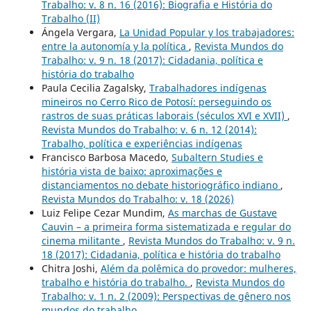
Trabalho: v. 8 n. 16 (2016): Biografia e História do
Trabalho (II)
Ángela Vergara,
La Unidad Popular y los trabajadores:
entre la autonomía y la política
,
Revista Mundos do
Trabalho: v. 9 n. 18 (2017): Cidadania, política e
história do trabalho
Paula Cecilia Zagalsky,
Trabalhadores indígenas
mineiros no Cerro Rico de Potosí: perseguindo os
rastros de suas práticas laborais (séculos XVI e XVII)
,
Revista Mundos do Trabalho: v. 6 n. 12 (2014):
Trabalho, política e experiências indígenas
Francisco Barbosa Macedo,
Subaltern Studies e
história vista de baixo: aproximações e
distanciamentos no debate historiográfico indiano
,
Revista Mundos do Trabalho: v. 18 (2026)
Luiz Felipe Cezar Mundim,
As marchas de Gustave
Cauvin – a primeira forma sistematizada e regular do
cinema militante
,
Revista Mundos do Trabalho: v. 9 n.
18 (2017): Cidadania, política e história do trabalho
Chitra Joshi,
Além da polêmica do provedor: mulheres,
trabalho e história do trabalho.
,
Revista Mundos do
Trabalho: v. 1 n. 2 (2009): Perspectivas de gênero nos
mundos do trabalho