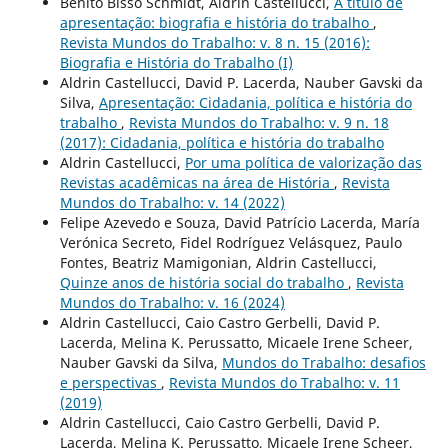
Benito Bisso Schmidt, Aldrin Castellucci,
A título de
apresentação: biografia e história do trabalho
,
Revista Mundos do Trabalho: v. 8 n. 15 (2016):
Biografia e História do Trabalho (I)
Aldrin Castellucci, David P. Lacerda, Nauber Gavski da
Silva,
Apresentação: Cidadania, política e história do
trabalho
,
Revista Mundos do Trabalho: v. 9 n. 18
(2017): Cidadania, política e história do trabalho
Aldrin Castellucci,
Por uma política de valorização das
Revistas acadêmicas na área de História
,
Revista
Mundos do Trabalho: v. 14 (2022)
Felipe Azevedo e Souza, David Patrício Lacerda, María
Verónica Secreto, Fidel Rodríguez Velásquez, Paulo
Fontes, Beatriz Mamigonian, Aldrin Castellucci,
Quinze anos de história social do trabalho
,
Revista
Mundos do Trabalho: v. 16 (2024)
Aldrin Castellucci, Caio Castro Gerbelli, David P.
Lacerda, Melina K. Perussatto, Micaele Irene Scheer,
Nauber Gavski da Silva,
Mundos do Trabalho: desafios
e perspectivas
,
Revista Mundos do Trabalho: v. 11
(2019)
Aldrin Castellucci, Caio Castro Gerbelli, David P.
Lacerda, Melina K. Perussatto, Micaele Irene Scheer,