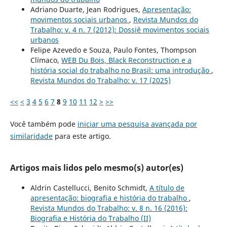
Adriano Duarte, Jean Rodrigues,
Apresentação:
movimentos sociais urbanos
,
Revista Mundos do
Trabalho: v. 4 n. 7 (2012): Dossiê movimentos sociais
urbanos
Felipe Azevedo e Souza, Paulo Fontes, Thompson
Clímaco,
WEB Du Bois, Black Reconstruction e a
história social do trabalho no Brasil: uma introdução
,
Revista Mundos do Trabalho: v. 17 (2025)
<<
<
3
4
5
6
7
8
9
10
11
12
>
>>
Você também pode
iniciar uma pesquisa avançada por
similaridade
para este artigo.
Artigos mais lidos pelo mesmo(s) autor(es)
Aldrin Castellucci, Benito Schmidt,
A título de
apresentação: biografia e história do trabalho
,
Revista Mundos do Trabalho: v. 8 n. 16 (2016):
Biografia e História do Trabalho (II)