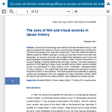
Os usos de fontes cinematográficas e visuais na história do trabalho