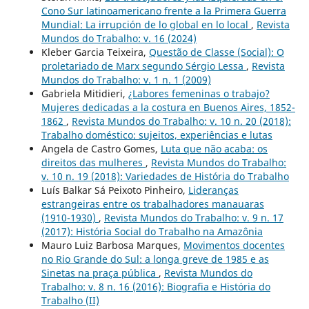
Cono Sur latinoamericano frente a la Primera Guerra
Mundial: La irrupción de lo global en lo local
,
Revista
Mundos do Trabalho: v. 16 (2024)
Kleber Garcia Teixeira,
Questão de Classe (Social): O
proletariado de Marx segundo Sérgio Lessa
,
Revista
Mundos do Trabalho: v. 1 n. 1 (2009)
Gabriela Mitidieri,
¿Labores femeninas o trabajo?
Mujeres dedicadas a la costura en Buenos Aires, 1852-
1862
,
Revista Mundos do Trabalho: v. 10 n. 20 (2018):
Trabalho doméstico: sujeitos, experiências e lutas
Angela de Castro Gomes,
Luta que não acaba: os
direitos das mulheres
,
Revista Mundos do Trabalho:
v. 10 n. 19 (2018): Variedades de História do Trabalho
Luís Balkar Sá Peixoto Pinheiro,
Lideranças
estrangeiras entre os trabalhadores manauaras
(1910-1930)
,
Revista Mundos do Trabalho: v. 9 n. 17
(2017): História Social do Trabalho na Amazônia
Mauro Luiz Barbosa Marques,
Movimentos docentes
no Rio Grande do Sul: a longa greve de 1985 e as
Sinetas na praça pública
,
Revista Mundos do
Trabalho: v. 8 n. 16 (2016): Biografia e História do
Trabalho (II)