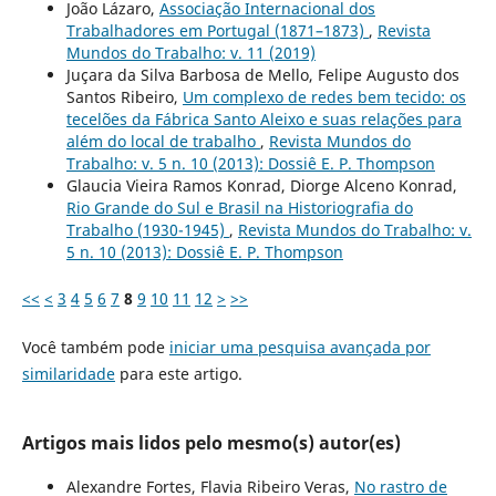
João Lázaro,
Associação Internacional dos
Trabalhadores em Portugal (1871–1873)
,
Revista
Mundos do Trabalho: v. 11 (2019)
Juçara da Silva Barbosa de Mello, Felipe Augusto dos
Santos Ribeiro,
Um complexo de redes bem tecido: os
tecelões da Fábrica Santo Aleixo e suas relações para
além do local de trabalho
,
Revista Mundos do
Trabalho: v. 5 n. 10 (2013): Dossiê E. P. Thompson
Glaucia Vieira Ramos Konrad, Diorge Alceno Konrad,
Rio Grande do Sul e Brasil na Historiografia do
Trabalho (1930-1945)
,
Revista Mundos do Trabalho: v.
5 n. 10 (2013): Dossiê E. P. Thompson
<<
<
3
4
5
6
7
8
9
10
11
12
>
>>
Você também pode
iniciar uma pesquisa avançada por
similaridade
para este artigo.
Artigos mais lidos pelo mesmo(s) autor(es)
Alexandre Fortes, Flavia Ribeiro Veras,
No rastro de