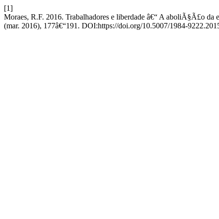
[1]
Moraes, R.F. 2016. Trabalhadores e liberdade â€“ A aboliÃ§Ã£o d
(mar. 2016), 177â€“191. DOI:https://doi.org/10.5007/1984-9222.20