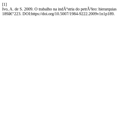
[1]
Ivo, A. de S. 2009. O trabalho na indÃºstria do petrÃ³leo: hierarquia
189â€“223. DOI:https://doi.org/10.5007/1984-9222.2009v1n1p189.